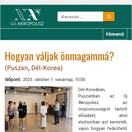
Ugrás
a
tartalomra
Főmenü
Hogyan váljak önmagammá?
(Puszan, Dél-Korea)
Időpont
2023. október 1. vasárnap, 10:00
Dél-Koreában,
Puszanban az Új
Akropolisz az
önazonosságról tartott
előadást, ahol
elsősorban azt keresték,
vajon hogyan fedezhető