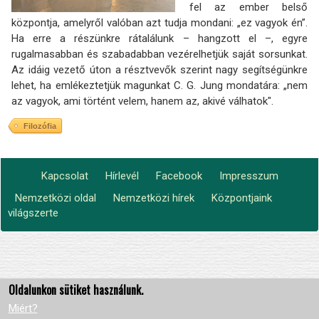
fel az ember belső
központja, amelyről valóban azt tudja mondani: „ez vagyok én”.
Ha erre a részünkre rátalálunk – hangzott el –, egyre
rugalmasabban és szabadabban vezérelhetjük saját sorsunkat.
Az idáig vezető úton a résztvevők szerint nagy segítségünkre
lehet, ha emlékeztetjük magunkat C. G. Jung mondatára: „nem
az vagyok, ami történt velem, hanem az, akivé válhatok".
Filozófia
Kapcsolat
Hírlevél
Facebook
Impresszum
Footer
Nemzetközi oldal
Nemzetközi hírek
Központjaink
Lábléc2
menu
világszerte
Oldalunkon sütiket használunk.
Miért?