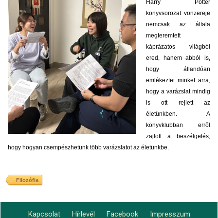
Harry Potter
könyvsorozat vonzereje
nemcsak az általa
megteremtett
káprázatos világból
ered, hanem abból is,
hogy állandóan
emlékeztet minket arra,
hogy a varázslat mindig
is ott rejlett az
életünkben. A
könyvklubban erről
zajlott a beszélgetés,
hogy hogyan csempészhetünk több varázslatot az életünkbe.
Filozófia
Kapcsolat
Hírlevél
Facebook
Impresszum