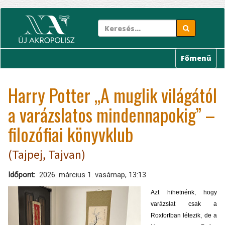
Ugrás
a
tartalomra
Főmenü
Harry Potter „A muglik világától
a varázslatos mindennapokig” –
filozófiai könyvklub
(Tajpej, Tajvan)
Időpont
2026. március 1. vasárnap, 13:13
Azt hihetnénk, hogy
varázslat csak a
Roxfortban létezik, de a