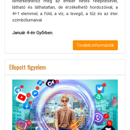
ismerkedhetsz meg az ember hetes felépítésével,
látható és láthatatlan, de érzékelhető hordozóival, a
4+1 elemmel, a föld, a víz, a levegő, a tűz és az éter
szimbólumaival.
Január 4-én Győrben.
További információk
Ellopott figyelem