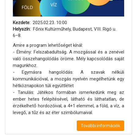
Kezdete
2025.02.23. 10:00
Helyszín
Főnix Kultúrműhely, Budapest, VIII. Rigó u.
6–8.
Amire a program lehetőséget kínál:
- Élmény: Felszabadultság. A mozgással és a zenével
való összehangolódás öröme. Mély kapcsolódás saját
magunkhoz.
- Egymásra hangolódás: A szavak nélküli
kommunikációval, a mozgás nyelvén megélhetünk egy
hétköznapokon túli együttlétet
- Tanulás: Játékos formában ismerkedünk meg az
ember hetes felépítésével, látható és láthatatlan, de
érzékelhető hordozóival, a 4+1 elemmel, a föld, a víz, a
levegő, a tűz és az éter szimbólumaival.
További információk