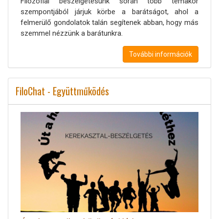
Filozófiai beszélgetésünk során több témakör
szempontjából járjuk körbe a barátságot, ahol a
felmerülő gondolatok talán segítenek abban, hogy más
szemmel nézzünk a barátunkra.
További információk
FiloChat - Együttműködés