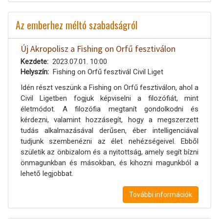
Az emberhez méltó szabadságról
Új Akropolisz a Fishing on Orfű fesztiválon
Kezdete
2023.07.01. 10:00
Helyszín
Fishing on Orfű fesztivál Civil Liget
Idén részt veszünk a Fishing on Orfű fesztiválon, ahol a
Civil Ligetben fogjuk képviselni a filozófiát, mint
életmódot. A filozófia megtanít gondolkodni és
kérdezni, valamint hozzásegít, hogy a megszerzett
tudás alkalmazásával derűsen, éber intelligenciával
tudjunk szembenézni az élet nehézségeivel. Ebből
születik az önbizalom és a nyitottság, amely segít bízni
önmagunkban és másokban, és kihozni magunkból a
lehető legjobbat.
További információk