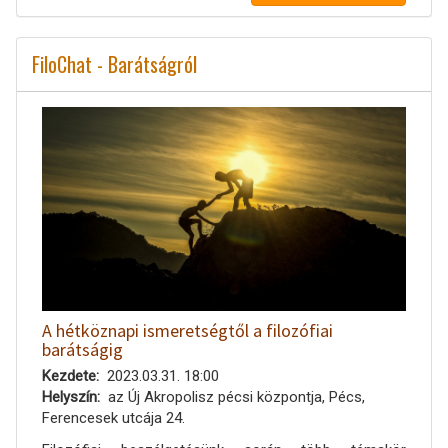
FiloChat - Barátságról
A hétköznapi ismeretségtől a filozófiai
barátságig
Kezdete
2023.03.31. 18:00
Helyszín
az Új Akropolisz pécsi központja, Pécs,
Ferencesek utcája 24.