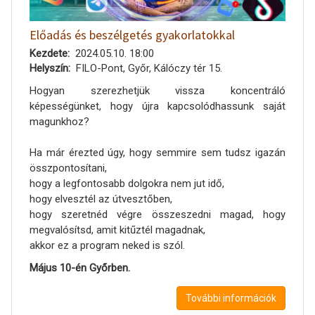
Előadás és beszélgetés gyakorlatokkal
Kezdete
2024.05.10. 18:00
Helyszín
FILO-Pont, Győr, Kálóczy tér 15.
Hogyan szerezhetjük vissza koncentráló
képességünket, hogy újra kapcsolódhassunk saját
magunkhoz?
Ha már érezted úgy, hogy semmire sem tudsz igazán
összpontosítani,
hogy a legfontosabb dolgokra nem jut idő,
hogy elvesztél az útvesztőben,
hogy szeretnéd végre összeszedni magad, hogy
megvalósítsd, amit kitűztél magadnak,
akkor ez a program neked is szól.
Május 10-én Győrben.
További információk