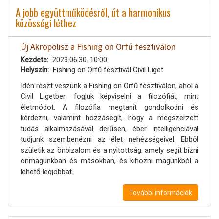
A jobb együttműködésről, út a harmonikus
közösségi léthez
Új Akropolisz a Fishing on Orfű fesztiválon
Kezdete
2023.06.30. 10:00
Helyszín
Fishing on Orfű fesztivál Civil Liget
Idén részt veszünk a Fishing on Orfű fesztiválon, ahol a
Civil Ligetben fogjuk képviselni a filozófiát, mint
életmódot. A filozófia megtanít gondolkodni és
kérdezni, valamint hozzásegít, hogy a megszerzett
tudás alkalmazásával derűsen, éber intelligenciával
tudjunk szembenézni az élet nehézségeivel. Ebből
születik az önbizalom és a nyitottság, amely segít bízni
önmagunkban és másokban, és kihozni magunkból a
lehető legjobbat.
További információk