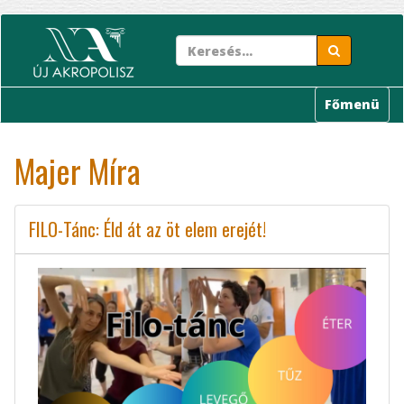
Ugrás
a
tartalomra
Főmenü
Majer Míra
FILO-Tánc: Éld át az öt elem erejét!