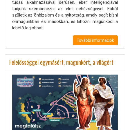
tudás alkalmazásával derűsen, éber intelligenciával
tudjunk szembenézni az élet nehézségeivel. Ebből
születik az önbizalom és a nyitottság, amely segít bízni
önmagunkban és másokban, és kihozni magunkból a
lehető legjobbat.
További információk
Felelősséggel egymásért, magunkért, a világért