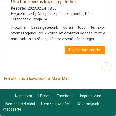
Út a harmonikus közösségi léthez
Kezdete
2023.02.24. 18:00
Helyszín
az Új Akropolisz pécsi központja, Pécs,
Ferencesek utcája 24.
Filozófiai beszélgetésünk során több témakör
szemszögéből járjuk körbe az együttműködést, mint a
harmonikus közösségi léthez vezető képességet.
További információk
Oldalszámozás
Követ
››
oldal
Feliratkozás a következőre: Majer Míra
Kapcsolat
Hírlevél
Facebook
Impresszum
Footer
Nemzetközi oldal
Nemzetközi hírek
Központjaink
Lábléc2
menu
világszerte