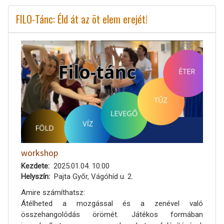
FILO-Tánc: Éld át az öt elem erejét!
workshop
Kezdete
2025.01.04. 10:00
Helyszín
Pajta Győr, Vágóhíd u. 2.
Amire számíthatsz:
Átélheted a mozgással és a zenével való
összehangolódás örömét. Játékos formában