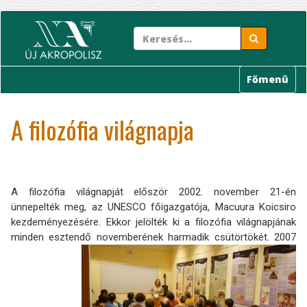
Ugrás
a
tartalomra
Főmenü
A filozófia világnapja
A filozófia világnapját először 2002. november 21-én
ünnepelték meg, az UNESCO főigazgatója, Macuura Koicsiro
kezdeményezésére. Ekkor jelölték ki a filozófia világnapjának
minden esztendő novemberének harmadik csütörtökét.
2007