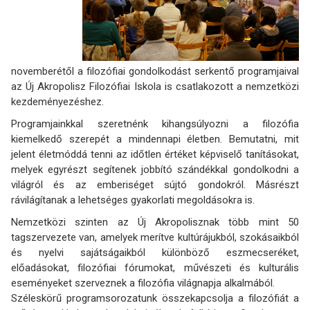
novemberétől a filozófiai gondolkodást serkentő programjaival
az Új Akropolisz Filozófiai Iskola is csatlakozott a nemzetközi
kezdeményezéshez.
Programjainkkal szeretnénk kihangsúlyozni a filozófia
kiemelkedő szerepét a mindennapi életben. Bemutatni, mit
jelent életmóddá tenni az időtlen értéket képviselő tanításokat,
melyek egyrészt segítenek jobbító szándékkal gondolkodni a
világról és az emberiséget sújtó gondokról. Másrészt
rávilágítanak a lehetséges gyakorlati megoldásokra is.
Nemzetközi szinten az Új Akropolisznak több mint 50
tagszervezete van, amelyek merítve kultúrájukból, szokásaikból
és nyelvi sajátságaikból különböző eszmecseréket,
előadásokat, filozófiai fórumokat, művészeti és kulturális
eseményeket szerveznek a filozófia világnapja alkalmából.
Széleskörű programsorozatunk összekapcsolja a filozófiát a