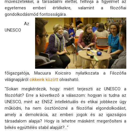
művészetekkel, a társadalmi élettel, felhívja a figyelmet az
egyetemes emberi értékekre, valamint a filozófiai
gondolkodásmód fontosságára.
Az
UNESCO
főigazgatója, Macuura Koicsiro nyilatkozata a Filozófia
világnapjáról
cikkeink között
olvasható.
"Sokan megkérdezik, hogy: miért terjeszti az UNESCO a
filozófiát? Erre a következő a válaszom: hogyan is tudna az
UNESCO, mint az ENSZ intellektuális és etikai jobbkeze úgy
működni, ha nem ösztönözné a filozófiai elgondolkodást,
amely a demokrácia, az emberi jogok és az igazságos
társadalom alapja? Hogy is lehetne másként megerősíteni a
békés együttélés stabil alapját?..."