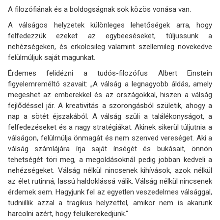
A filozófiának és a boldogságnak sok közös vonása van.
A válságos helyzetek különleges lehetőségek arra, hogy
felfedezzük ezeket az egybeeséseket, túljussunk a
nehézségeken, és erkölcsileg valamint szellemileg növekedve
felülmúljuk saját magunkat.
Érdemes felidézni a tudós-filozófus Albert Einstein
figyelemreméltó szavait: „A válság a legnagyobb áldás, amely
megeshet az emberekkel és az országokkal, hiszen a válság
fejlődéssel jár. A kreativitás a szorongásból születik, ahogy a
nap a sötét éjszakából. A válság szüli a találékonyságot, a
felfedezéseket és a nagy stratégiákat. Akinek sikerül túljutnia a
válságon, felülmúlja önmagát és nem szenved vereséget. Aki a
válság számlájára írja saját ínségét és bukásait, önnön
tehetségét töri meg, a megoldásoknál pedig jobban kedveli a
nehézségeket. Válság nélkül nincsenek kihívások, azok nélkül
az élet rutinná, lassú haldoklássá válik. Válság nélkül nincsenek
érdemek sem. Hagyjunk fel az egyetlen veszedelmes válsággal,
tudniillik azzal a tragikus helyzettel, amikor nem is akarunk
harcolni azért, hogy felülkerekedjünk."