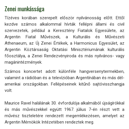
Zenei munkássága
Tízéves korában szerepelt először nyilvánosság előtt. Ettől
kezdve számos alkalommal hívták fellépni állami és civil
szervezetek, például a Keresztény Fiatalok Egyesülete, az
Argentin Fiatal Művészek, a Kulturális és Művészeti
Athenaeum, az Új Zenei Értékek, a Harmonicus Egyesület, az
Argentin Köztársaság Oktatási Minisztériumának kulturális
főosztálya, a Zenei Rendezvényiroda és más nyilvános- vagy
magánintézmények.
Számos koncertet adott különféle hangversenytermekben,
valamint a rádióban és a televízióban Argentínában és más dél-
amerikai országokban. Fellépéseinek kitűnő sajtóvisszhangja
volt.
Maurice Ravel halálának 30. évfordulója alkalmából újságírókkal
és más művészekkel együtt 1967. július 7-én részt vett a
művész tiszteletére rendezett megemlékezésen, amelyet az
Argentin Mérnökök Intézetében rendeztek meg.