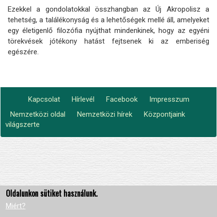
Ezekkel a gondolatokkal összhangban az Új Akropolisz a
tehetség, a találékonyság és a lehetőségek mellé áll, amelyeket
egy életigenlő filozófia nyújthat mindenkinek, hogy az egyéni
törekvések jótékony hatást fejtsenek ki az emberiség
egészére.
Kapcsolat
Hírlevél
Facebook
Impresszum
Footer
Nemzetközi oldal
Nemzetközi hírek
Központjaink
Lábléc2
menu
világszerte
Oldalunkon sütiket használunk.
Miért?