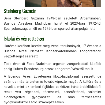
Steinberg Guzmán
Delia Steinberg Guzmán 1943-ban született Argentínában,
Buenos Airesben, Madridban hunyt el 2023-ban. 1972-től
Spanyolországban élt és 1975-ben spanyol állampolgár lett.
Iskolái és végzettségei
Hatéves korában kezdte meg zenei tanulmányait, 17 évesen a
Buenos Airesi Nemzeti Konzervatóriumban zongoratanári
végzettséget szerzett.
Több éven át Flora Nudelman argentin zongoristától, később
pedig Hubert Brandenburg orosz zongoraművésztől tanult.
A Buenos Airesi Egyetemen filozófiadiplomát szerzett, de
számos más területen is továbbképezte magát. A kultúra és a
nevelés, mint az emberi fejlődés eszközei iránti érdeklődésből
részt vett régészeti, történelmi, zenetörténeti, valamint
bioenergetikai gyógyászati és más természetes
gyógymódokról szóló szakképzéseken.