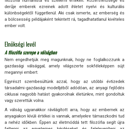
filozófia humanista és szellemi értékeit. Közérthetősége és
derűje emberek ezreinek adott ihletet nyelvi és kulturális
különbségektől függetlenül. Aki csak ismerte, az emberség és
a bölcsesség példájaként tekintett rá, tagadhatatlanul kivételes
ember volt.
Elnökségi levél
A filozófia szerepe a válságban
Nem engedhetjük meg magunknak, hogy ne foglalkozzunk a
gazdasági válsággal, amely világszerte sokféleképpen sújt
megannyi embert.
Egyrészt szembesültünk azzal, hogy az utóbbi évtizedek
társadalmi-gazdasági modelljéből adódóan, az anyagi fejlődés
ciklusai nagyobb hatást gyakorolnak életünkre, mint gondoltuk
vagy szerettük volna.
A válság ugyanakkor rávilágított arra, hogy az embernek az
anyagiakon kívüli értékei is vannak, amelyekre támaszkodni tud
a nehéz időkben. Éppen az életmóddá tett filozófia segít újra
feltenni az egyetemes kérdéseket és feleleveníteni az