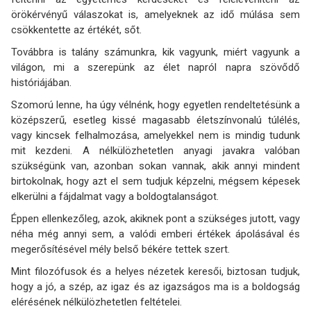
örökérvényű válaszokat is, amelyeknek az idő múlása sem
csökkentette az értékét, sőt.
Továbbra is talány számunkra, kik vagyunk, miért vagyunk a
világon, mi a szerepünk az élet napról napra szövődő
históriájában.
Szomorú lenne, ha úgy vélnénk, hogy egyetlen rendeltetésünk a
középszerű, esetleg kissé magasabb életszínvonalú túlélés,
vagy kincsek felhalmozása, amelyekkel nem is mindig tudunk
mit kezdeni. A nélkülözhetetlen anyagi javakra valóban
szükségünk van, azonban sokan vannak, akik annyi mindent
birtokolnak, hogy azt el sem tudjuk képzelni, mégsem képesek
elkerülni a fájdalmat vagy a boldogtalanságot.
Éppen ellenkezőleg, azok, akiknek pont a szükséges jutott, vagy
néha még annyi sem, a valódi emberi értékek ápolásával és
megerősítésével mély belső békére tettek szert.
Mint filozófusok és a helyes nézetek keresői, biztosan tudjuk,
hogy a jó, a szép, az igaz és az igazságos ma is a boldogság
elérésének nélkülözhetetlen feltételei.