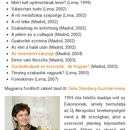
Miért kell optimistának lenni? (Lima, 1999)
Választani tudni (Lima, 2002)
A nő metafizikai szépsége (Lima, 2002)
A nő lelke (Madrid, 2002)
Szabadság és kötöttség (Madrid, 2002)
A jellem és a csillagok (Madrid, 2002)
Gyakorlati ezotéria (Madrid, 2002)
Az élet a halál után (Madrid, 2002)
Az önismeret iránytűje
(Madrid, 2004)
Életre való filozófia (Madrid, 2005)
Gondolkodjunk és érezzünk... de hogyan?
(Madrid, 2005)
Tényleg szabadok vagyunk? (Lima, 2005)
Füveskönyv (Lima, 2007)
Magyarra fordított cikkeit lásd itt:
Delia Steinberg Guzmán írásai
1995 óta felelős kiadója volt az
Évkönyvnek, amely bemutatja
az Új Akropolisz tevékenységeit
mind a 48 országban, ahol a
szervezet jelenleg képviselteti
magát. Ebben az olvasó elé