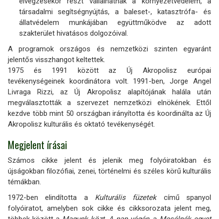
elvégzésekor részt vállalhatnak a környezetvédelem, a
társadalmi segítségnyújtás, a baleset-, katasztrófa- és
állatvédelem munkájában együttműködve az adott
szakterület hivatásos dolgozóival.
A programok országos és nemzetközi szinten egyaránt
jelentős visszhangot keltettek.
1975 és 1991 között az Új Akropolisz európai
tevékenységeinek koordinátora volt. 1991-ben, Jorge Angel
Livraga Rizzi, az Új Akropolisz alapítójának halála után
megválasztották a szervezet nemzetközi elnökének. Ettől
kezdve több mint 50 országban irányította és koordinálta az Új
Akropolisz kulturális és oktató tevékenységét.
Megjelent írásai
Számos cikke jelent és jelenik meg folyóiratokban és
újságokban filozófiai, zenei, történelmi és széles körű kulturális
témákban.
1972-ben elindította a
Kulturális füzetek
című spanyol
folyóiratot, amelyben sok cikke és cikksorozata jelent meg,