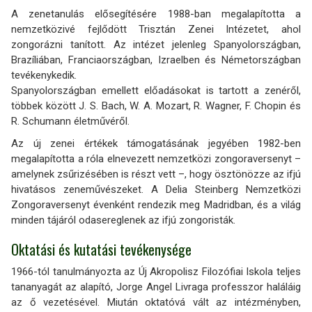
A zenetanulás elősegítésére 1988-ban megalapította a
nemzetközivé fejlődött Trisztán Zenei Intézetet, ahol
zongorázni tanított. Az intézet jelenleg Spanyolországban,
Brazíliában, Franciaországban, Izraelben és Németországban
tevékenykedik.
Spanyolországban emellett előadásokat is tartott a zenéről,
többek között J. S. Bach, W. A. Mozart, R. Wagner, F. Chopin és
R. Schumann életművéről.
Az új zenei értékek támogatásának jegyében 1982-ben
megalapította a róla elnevezett nemzetközi zongoraversenyt –
amelynek zsűrizésében is részt vett –, hogy ösztönözze az ifjú
hivatásos zeneművészeket. A Delia Steinberg Nemzetközi
Zongoraversenyt évenként rendezik meg Madridban, és a világ
minden tájáról odasereglenek az ifjú zongoristák.
Oktatási és kutatási tevékenysége
1966-tól tanulmányozta az Új Akropolisz Filozófiai Iskola teljes
tananyagát az alapító, Jorge Angel Livraga professzor haláláig
az ő vezetésével. Miután oktatóvá vált az intézményben,