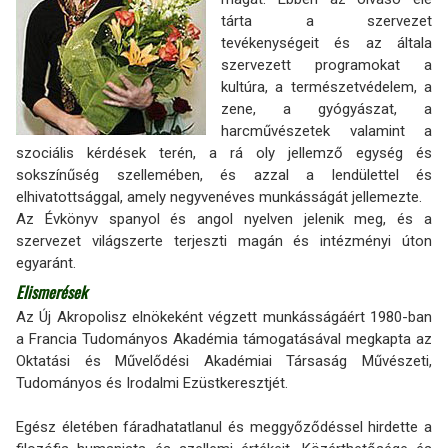
tárta a szervezet
tevékenységeit és az általa
szervezett programokat a
kultúra, a természetvédelem, a
zene, a gyógyászat, a
harcművészetek valamint a
szociális kérdések terén, a rá oly jellemző egység és
sokszínűség szellemében, és azzal a lendülettel és
elhivatottsággal, amely negyvenéves munkásságát jellemezte.
Az Évkönyv spanyol és angol nyelven jelenik meg, és a
szervezet világszerte terjeszti magán és intézményi úton
egyaránt.
Elismerések
Az Új Akropolisz elnökeként végzett munkásságáért 1980-ban
a Francia Tudományos Akadémia támogatásával megkapta az
Oktatási és Művelődési Akadémiai Társaság Művészeti,
Tudományos és Irodalmi Ezüstkeresztjét.
Egész életében fáradhatatlanul és meggyőződéssel hirdette a