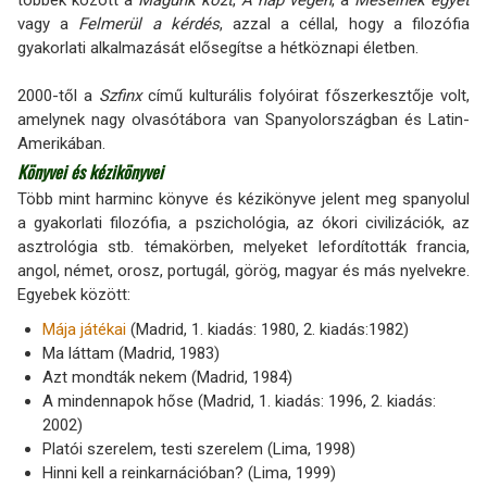
többek között a
Magunk közt
,
A nap végén
, a
Mesélnék egyet
vagy a
Felmerül a kérdés
, azzal a céllal, hogy a filozófia
gyakorlati alkalmazását elősegítse a hétköznapi életben.
2000-től a
Szfinx
című kulturális folyóirat főszerkesztője volt,
amelynek nagy olvasótábora van Spanyolországban és Latin-
Amerikában.
Könyvei és kézikönyvei
Több mint harminc könyve és kézikönyve jelent meg spanyolul
a gyakorlati filozófia, a pszichológia, az ókori civilizációk, az
asztrológia stb. témakörben, melyeket lefordították francia,
angol, német, orosz, portugál, görög, magyar és más nyelvekre.
Egyebek között:
Mája játékai
(Madrid, 1. kiadás: 1980, 2. kiadás:1982)
Ma láttam (Madrid, 1983)
Azt mondták nekem (Madrid, 1984)
A mindennapok hőse (Madrid, 1. kiadás: 1996, 2. kiadás:
2002)
Platói szerelem, testi szerelem (Lima, 1998)
Hinni kell a reinkarnációban? (Lima, 1999)