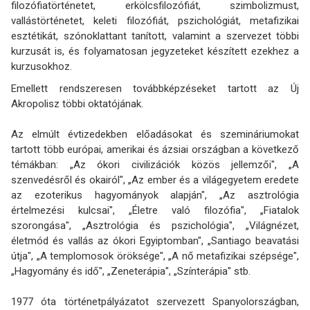
filozófiatörténetet, erkölcsfilozófiát, szimbolizmust,
vallástörténetet, keleti filozófiát, pszichológiát, metafizikai
esztétikát, szónoklattant tanított, valamint a szervezet többi
kurzusát is, és folyamatosan jegyzeteket készített ezekhez a
kurzusokhoz.
Emellett rendszeresen továbbképzéseket tartott az Új
Akropolisz többi oktatójának.
Az elmúlt évtizedekben előadásokat és szemináriumokat
tartott több európai, amerikai és ázsiai országban a következő
témákban: „Az ókori civilizációk közös jellemzői", „A
szenvedésről és okairól", „Az ember és a világegyetem eredete
az ezoterikus hagyományok alapján", „Az asztrológia
értelmezési kulcsai", „Életre való filozófia", „Fiatalok
szorongása", „Asztrológia és pszichológia", „Világnézet,
életmód és vallás az ókori Egyiptomban", „Santiago beavatási
útja", „A templomosok öröksége", „A nő metafizikai szépsége",
„Hagyomány és idő", „Zeneterápia", „Színterápia" stb.
1977 óta történetpályázatot szervezett Spanyolországban,