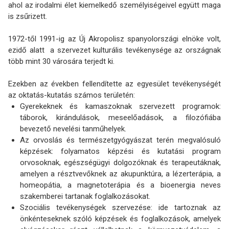
ahol az irodalmi élet kiemelkedő személyiségeivel együtt maga
is zsűrizett.
1972-től 1991-ig az Új Akropolisz spanyolországi elnöke volt,
ezidő alatt a szervezet kulturális tevékenysége az országnak
több mint 30 városára terjedt ki.
Ezekben az években fellendítette az egyesület tevékenységét
az oktatás-kutatás számos területén:
Gyerekeknek és kamaszoknak szervezett programok:
táborok, kirándulások, meseelőadások, a filozófiába
bevezető nevelési tanműhelyek.
Az orvoslás és természetgyógyászat terén megvalósuló
képzések: folyamatos képzési és kutatási program
orvosoknak, egészségügyi dolgozóknak és terapeutáknak,
amelyen a résztvevőknek az akupunktúra, a lézerterápia, a
homeopátia, a magnetoterápia és a bioenergia neves
szakemberei tartanak foglalkozásokat.
Szociális tevékenységek szervezése: ide tartoznak az
önkénteseknek szóló képzések és foglalkozások, amelyek