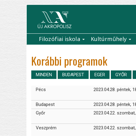
Ugrás
a
tartalomra
Filozófiai iskola
Kultúrműhely
Main
navigation
Korábbi programok
MINDEN
BUDAPEST
EGER
GYŐR
Pécs
2023.04.28. péntek, 1
Budapest
2023.04.28. péntek, 1
Győr
2023.04.22. szombat,
Veszprém
2023.04.22. szombat,