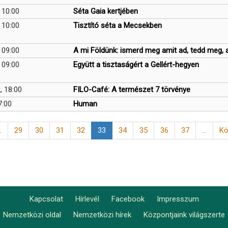
 10:00
Séta Gaia kertjében
 10:00
Tisztító séta a Mecsekben
 09:00
A mi Földünk: ismerd meg amit ad, tedd meg, 
 09:00
Együtt a tisztaságért a Gellért-hegyen
, 18:00
FILO-Café: A természet 7 törvénye
7:00
Human
…
Page
29
Page
30
Page
31
Page
32
Jelenlegi
33
Page
34
Page
35
Page
36
Page
37
…
Kö
Kö
oldal
ol
Kapcsolat
Hírlevél
Facebook
Impresszum
Footer
Nemzetközi oldal
Nemzetközi hírek
Központjaink világszerte
Lábléc2
menu