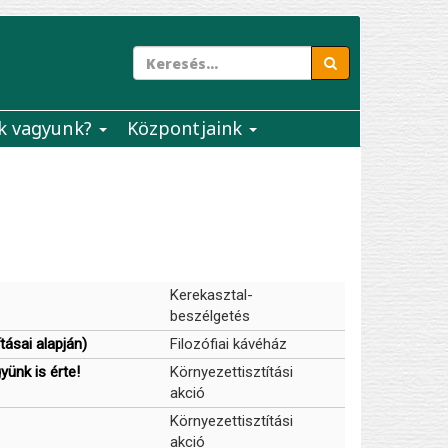
k vagyunk?
Központjaink
Kerekasztal-
beszélgetés
ásai alapján)
Filozófiai kávéház
ünk is érte!
Környezettisztítási
akció
Környezettisztítási
akció