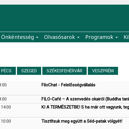
Önkéntesség
Olvasósarok
Programok
Ki
PÉCS
SZEGED
SZÉKESFEHÉRVÁR
VESZPRÉM
8:00
FiloChat - Felelősségvállalás
8:00
FILO-Café – A szenvedés okairól (Buddha tanít
 14:00
KI A TERMÉSZETBE! S ha már ott vagyunk, tegy
 10:00
Tisztítsuk meg együtt a Séd-patak völgyét!