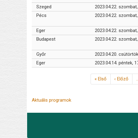
Szeged
2023.04.22. szombat,
Pécs
2023.04.22. szombat,
Eger
2023.04.22. szombat,
Budapest
2023.04.22. szombat,
Győr
2023.04.20. csütörtök
Eger
2023.04.14. péntek, 1
Oldalszámozás
Első
« Első
Előző
‹ Előző
oldal
oldal
Aktuális programok