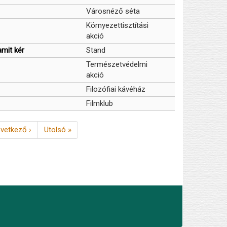
Városnéző séta
Környezettisztítási
akció
amit kér
Stand
Természetvédelmi
akció
Filozófiai kávéház
Filmklub
vetkező
vetkező ›
Utolsó
Utolsó »
dal
oldal