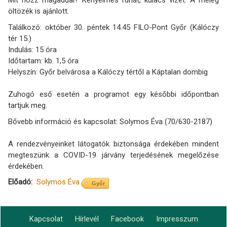
Mit hozz magaddal? Kényelmes ruhát, kulacs vizet. A meleg
öltözék is ajánlott.
Találkozó: október 30. péntek 14.45 FILO-Pont Győr (Kálóczy
tér 15.)
Indulás: 15 óra
Időtartam: kb. 1,5 óra
Helyszín: Győr belvárosa a Kálóczy tértől a Káptalan dombig
Zuhogó eső esetén a programot egy későbbi időpontban
tartjuk meg.
Bővebb információ és kapcsolat: Solymos Éva (70/630-2187)
A rendezvényeinket látogatók biztonsága érdekében mindent
megteszünk a COVID-19 járvány terjedésének megelőzése
érdekében.
Előadó
Solymos Éva
Győr
Kapcsolat
Hírlevél
Facebook
Impresszum