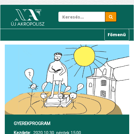
Ugrás
a
tartalomra
Főmenü
GYEREKPROGRAM
Kezdete
2020.10.30. péntek 15:00