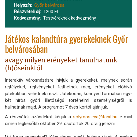
Helyszín
Győr belvárosa
Részvételi díj
1200 Ft
Kedvezmény
Testvéreknek kedvezmény
Játékos kalandtúra gyerekeknek Győr
belvárosában
avagy milyen erényeket tanulhatunk
(h)őseinktől
Interaktív városnézésre hívjuk a gyerekeket, melynek során
rejtélyeket, rejtvényeket fejthetnek meg, erényeket előhívó
játékokban vehetnek részt. Játékosan, könnyed formában egy-
két hírös győri illetőségű történelmi személyiségről is
hallhatnak majd. A programot 7 éves kortól ajánljuk.
A részvételi szándékot kérjük a
solymos.eva@tanit.hu
e-mail
címen legkésőbb október 29. csütörtök 20 óráig jelezni.