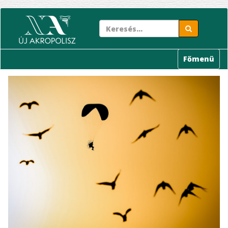
Ugrás
a
tartalomra
Főmenü