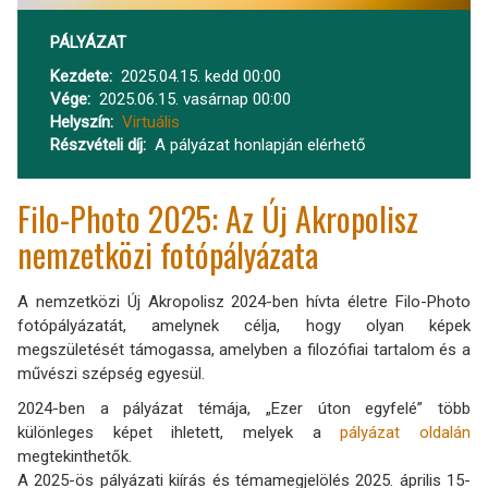
PÁLYÁZAT
Kezdete
2025.04.15. kedd 00:00
Vége
2025.06.15. vasárnap 00:00
Helyszín
Virtuális
Részvételi díj
A pályázat honlapján elérhető
Filo-Photo 2025: Az Új Akropolisz
nemzetközi fotópályázata
A nemzetközi Új Akropolisz 2024-ben hívta életre Filo-Photo
fotópályázatát, amelynek célja, hogy olyan képek
megszületését támogassa, amelyben a filozófiai tartalom és a
művészi szépség egyesül.
2024-ben a pályázat témája, „Ezer úton egyfelé” több
különleges képet ihletett, melyek a
pályázat oldalán
megtekinthetők.
A 2025-ös pályázati kiírás és témamegjelölés 2025. április 15-