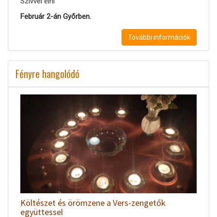
Szívvel élni
Február 2-án Győrben.
További információk
Fényre hangolódó
Költészet és örömzene a Vers-zengetők
együttessel