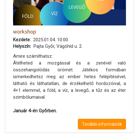
workshop
Kezdete
2025.01.04. 10:00
Helyszín
Pajta Győr, Vágóhíd u. 2.
Amire számíthatsz:
Átélheted a mozgással és a zenével való
összehangolódás örömét. Játékos formában
ismerkedhetsz meg az ember hetes felépítésével,
látható és láthatatlan, de érzékelhető hordozóival, a
4+1 elemmel, a föld, a víz, a levegő, a tűz és az éter
szimbólumaival.
Január 4-én Győrben.
További információk