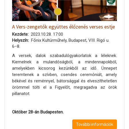
A Vers-zengetők együttes élőzenés verses estje
Kezdete
2023.10.28. 17:00
Helyszín
Főnix Kultúrműhely, Budapest, VIII. Rigó u.
6–8.
A versek, dalok szabadulógyakorlatok a léleknek.
Kiemelnek a mulandóságból, a mindennapokból,
amelyekben kicsorog kezünkből az idő. Ünnepet
teremtenek a szívben, csendes ceremóniát, amely
békével és reménnyel, bátorsággal és elveszíthetetlen
örömmel tölti el a Figyelőt, megragadva az örök
pillanatot.
Október 28-án Budapesten.
További információk