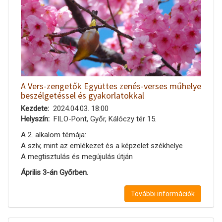
A Vers-zengetők Együttes zenés-verses műhelye
beszélgetéssel és gyakorlatokkal
Kezdete
2024.04.03. 18:00
Helyszín
FILO-Pont, Győr, Kálóczy tér 15.
A 2. alkalom témája:
A szív, mint az emlékezet és a képzelet székhelye
A megtisztulás és megújulás útján
Április 3-án Győrben.
További információk