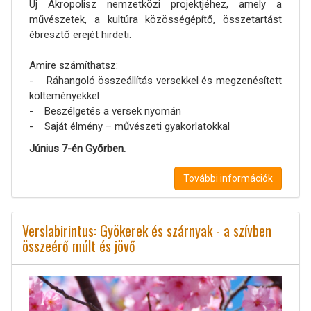
Új Akropolisz nemzetközi projektjéhez, amely a
művészetek, a kultúra közösségépítő, összetartást
ébresztő erejét hirdeti.
Amire számíthatsz:
- Ráhangoló összeállítás versekkel és megzenésített
költeményekkel
- Beszélgetés a versek nyomán
- Saját élmény – művészeti gyakorlatokkal
Június 7-én Győrben.
További információk
Verslabirintus: Gyökerek és szárnyak - a szívben
összeérő múlt és jövő