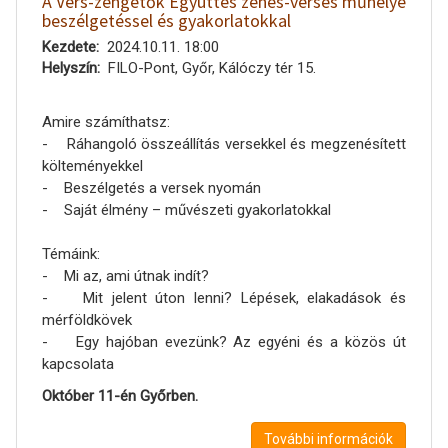
A Vers-zengetők Együttes zenés-verses műhelye
beszélgetéssel és gyakorlatokkal
Kezdete
2024.10.11. 18:00
Helyszín
FILO-Pont, Győr, Kálóczy tér 15.
Amire számíthatsz:
- Ráhangoló összeállítás versekkel és megzenésített
költeményekkel
- Beszélgetés a versek nyomán
- Saját élmény – művészeti gyakorlatokkal
Témáink:
- Mi az, ami útnak indít?
- Mit jelent úton lenni? Lépések, elakadások és
mérföldkövek
- Egy hajóban evezünk? Az egyéni és a közös út
kapcsolata
Október 11-én Győrben.
További információk