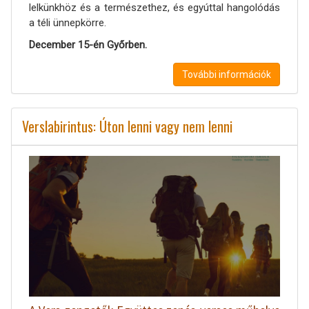
lelkünkhöz és a természethez, és egyúttal hangolódás
a téli ünnepkörre.
December 15-én Győrben.
További információk
Verslabirintus: Úton lenni vagy nem lenni