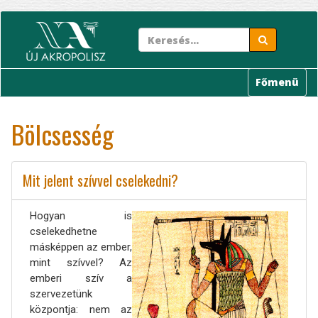
Ugrás
a
tartalomra
Főmenü
Bölcsesség
Mit jelent szívvel cselekedni?
Hogyan is
cselekedhetne
másképpen az ember,
mint szívvel? Az
emberi szív a
szervezetünk
központja: nem az