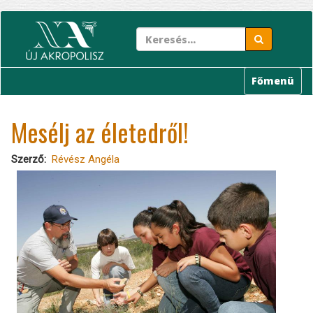
Ugrás
a
tartalomra
Főmenü
Mesélj az életedről!
Szerző
Révész Angéla