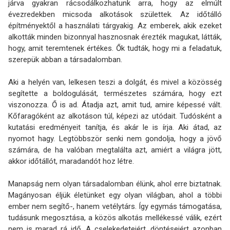
járva gyakran rácsodálkozhatunk arra, hogy az elmúlt
évezredekben micsoda alkotások születtek. Az időtálló
építményektől a használati tárgyakig. Az emberek, akik ezeket
alkották minden bizonnyal hasznosnak érezték magukat, látták,
hogy, amit teremtenek értékes. Ők tudták, hogy mi a feladatuk,
szerepük abban a társadalomban.
Aki a helyén van, lelkesen teszi a dolgát, és mivel a közösség
segítette a boldogulását, természetes számára, hogy ezt
viszonozza. Ő is ad. Átadja azt, amit tud, amire képessé vált.
Kőfaragóként az alkotáson túl, képezi az utódait. Tudósként a
kutatási eredményeit tanítja, és akár le is írja. Aki átad, az
nyomot hagy. Legtöbbször senki nem gondolja, hogy a jövő
számára, de ha valóban megtalálta azt, amiért a világra jött,
akkor időtállót, maradandót hoz létre.
Manapság nem olyan társadalomban élünk, ahol erre biztatnak.
Magányosan éljük életünket egy olyan világban, ahol a többi
ember nem segítő-, hanem vetélytárs. Így egymás támogatása,
tudásunk megosztása, a közös alkotás mellékessé válik, ezért
nem is marad rá idő. A cselekedeteiért, döntéseiért azonban