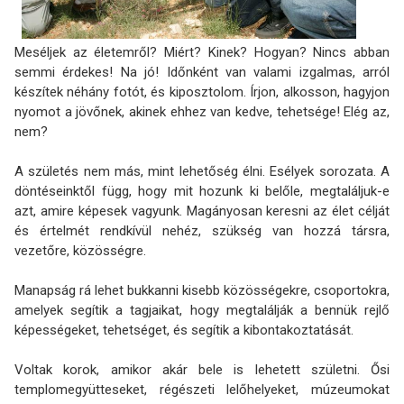
Meséljek az életemről? Miért? Kinek? Hogyan? Nincs abban
semmi érdekes! Na jó! Időnként van valami izgalmas, arról
készítek néhány fotót, és kiposztolom. Írjon, alkosson, hagyjon
nyomot a jövőnek, akinek ehhez van kedve, tehetsége! Elég az,
nem?
A születés nem más, mint lehetőség élni. Esélyek sorozata. A
döntéseinktől függ, hogy mit hozunk ki belőle, megtaláljuk-e
azt, amire képesek vagyunk. Magányosan keresni az élet célját
és értelmét rendkívül nehéz, szükség van hozzá társra,
vezetőre, közösségre.
Manapság rá lehet bukkanni kisebb közösségekre, csoportokra,
amelyek segítik a tagjaikat, hogy megtalálják a bennük rejlő
képességeket, tehetséget, és segítik a kibontakoztatását.
Voltak korok, amikor akár bele is lehetett születni. Ősi
templomegyütteseket, régészeti lelőhelyeket, múzeumokat