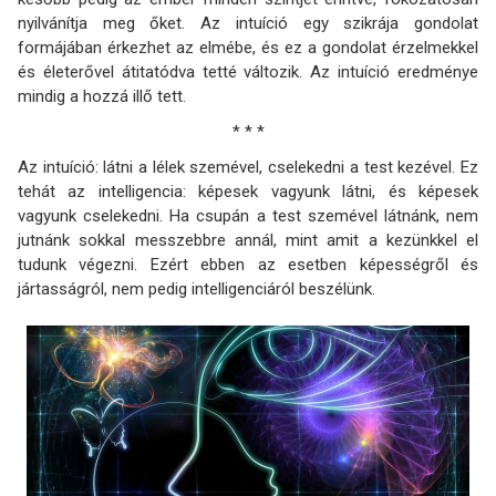
nyilvánítja meg őket. Az intuíció egy szikrája gondolat
formájában érkezhet az elmébe, és ez a gondolat érzelmekkel
és életerővel átitatódva tetté változik. Az intuíció eredménye
mindig a hozzá illő tett.
* * *
Az intuíció: látni a lélek szemével, cselekedni a test kezével. Ez
tehát az intelligencia: képesek vagyunk látni, és képesek
vagyunk cselekedni. Ha csupán a test szemével látnánk, nem
jutnánk sokkal messzebbre annál, mint amit a kezünkkel el
tudunk végezni. Ezért ebben az esetben képességről és
jártasságról, nem pedig intelligenciáról beszélünk.