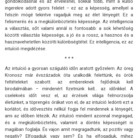
gondolkodásnál és az érvelésnél, sokkal több, mint a külső
ingerekre adott gyors felelet – ez az a képesség, amellyel a
felszín mögé tekintve ragadjuk meg az élet lényegét. Ez a
felismerés és a megkülönböztetés képessége. Az intelligencia
a választás, sőt valami annál is fontosabb: a sok lehetőség
közötti választás képessége, a jó és a rossz, a hasznos és a
hasznavehetetlen közötti különbségtétel. Ez intelligencia, ez az
intuíció megidézése.
* * *
Az intuíció a gyorsan száguldó időn aratott győzelem. Az öreg
Kronosz már évszázadok óta uralkodik felettünk, és örök
feltételeket szabott: az embereknek fejlődniük kell
birodalmában – mindenért fizetnünk kell… az időnkkel. A
cselekvés időt vesz el, az érzések világa felmorzsolja
életünket, a töprengés órákat von el, de az intuíció ledönti ezt a
korlátot, és idővesztés nélkül fogja fel mindennek a lényegét,
ami az időben létezik. Az intuíció mindent azonnal megragad,
és a megkülönböztetés, valamint a döntés képességét is
magában foglalja. És vajon amit megragadtunk, az pozitív vagy
negatív? Elfogadjuk vagy sem? És ha elfogadjuk, mihez