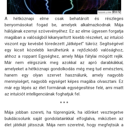
A hétköznapi elme csak behatárolt és részleges
benyomásokat fogad be, amelyek alkalmazkodnak Mája
hálójának ezernyi szövevényéhez. Ez az elme ügyesen forgatja
magában a valóságból kikanyarított kisebb részeket, az intuíció
viszont egy kevésbé töredezett „látképet” tükröz. Segítségével
egy kicsit közelebb kerülhetünk a rejtőzködő valósághoz,
ahhoz a roppant Egységhez, amely Mája fátylai mögött rejlik.
Már nem elégszünk meg azokkal az apró darabkákkal,
amelyeket a hétköznapi gondolkodás még meg tud emészteni,
hanem egy olyan szervet használunk, amely nagyobb
mennyiséget, nagyobb egységet képes magába olvasztani. Ez
már egy lépés az élet formáinak egységesítése felé, ami miatt
az intuíciót intelligenciának foghatjuk fel.
* * *
Mája jobban szereti, ha töprengünk, ha időnket vesztegetve
bukdácsolunk saját gondolatainkkal elfoglalva, miközben az
élet játékát játsszuk. Mája nem szeretné, hogy megfejtsük a