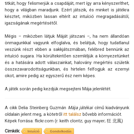
titkát, hogy felismerjük a csapdáját, mert így arra kényszeríthet,
hogy a világban maradjunk. Ezért játszik, és minket is játékra
késztet, miközben lassan eltérít az intuíció megragadásától,
igazságának megértésétől.
Mégis – miközben látjuk Máját játszani –, ha nem állandóan
önmagunkkal vagyunk elfoglalva, és belátjuk, hogy tudatlanul
veszünk részt ebben a sakkjátszmában, felébred bennünk az
intuíció sugara. Ha körültekintően szemléljük a környezetünket
és a hatására adott válaszainkat, halovány megértés születik
összezavarodottságunkban, és hirtelen felfogjuk az ezernyi
okot, amire pedig az egyszerű ész nem képes.
A játék során pedig kezdjük megsejteni Mája jelenlétét.
A cikk Delia Steinberg Guzmán
Mája játékai
című kiadványunk
oldalain jelent meg, a kötetről
itt találsz
bővebb információt.
Képek forrása: flickr.com (r. keith clontz; guy mayer; 狂 北風)
Cimkék
Intuíció
Gondolkodás