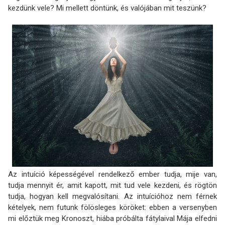
kezdünk vele? Mi mellett döntünk, és valójában mit teszünk?
Az intuíció képességével rendelkező ember tudja, mije van,
tudja mennyit ér, amit kapott, mit tud vele kezdeni, és rögtön
tudja, hogyan kell megvalósítani. Az intuícióhoz nem férnek
kételyek, nem futunk fölösleges köröket: ebben a versenyben
mi előztük meg Kronoszt, hiába próbálta fátylaival Mája elfedni