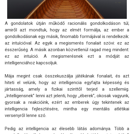
A gondolatok útján működő racionális gondolkodáson túl,
amiről azt mondtuk, hogy az elmét formálja, az ember a
gondolkodásnak egy másik, finomabb formájával is rendelkezik:
az intuícióval. Az egyik a megismerés fonalait szövi: ez az
ésszerűség. A másik azonban közvetlenül ragad meg mindent:
ez az intuíció. A megismerésnek ezt a módját az
intelligenciához kapcsoljuk.
Mája megint csak összekuszálja játékának fonalait, és azt
hiteti el velünk, hogy az intelligencia egyfajta képesség és
jártasság, amely a fizikai szinttől terjed a szellemiig.
„Intelligensnek” lenni azt jelenti, hogy „éberek”, okosak vagyunk,
gyorsak a reakcióink, ezért az emberek úgy tekintenek az
intelligencia fejlesztésére, mintha egy mentális atlétikai
versenyről lenne szó.
Pedig az intelligencia az élesebb látás adománya. Több a