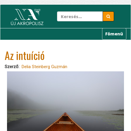
Ugrás
a
tartalomra
Főmenü
Az intuíció
Szerző
Delia Steinberg Guzmán