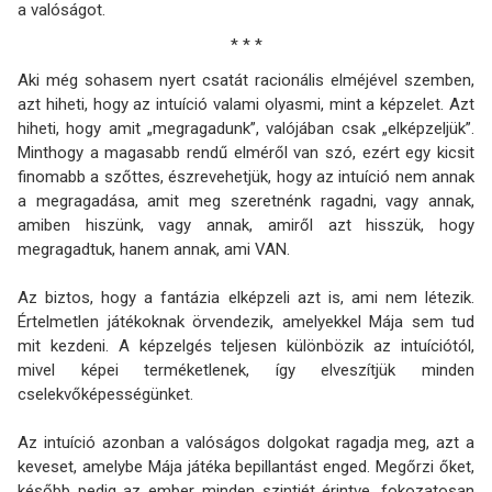
a valóságot.
* * *
Aki még sohasem nyert csatát racionális elméjével szemben,
azt hiheti, hogy az intuíció valami olyasmi, mint a képzelet. Azt
hiheti, hogy amit „megragadunk”, valójában csak „elképzeljük”.
Minthogy a magasabb rendű elméről van szó, ezért egy kicsit
finomabb a szőttes, észrevehetjük, hogy az intuíció nem annak
a megragadása, amit meg szeretnénk ragadni, vagy annak,
amiben hiszünk, vagy annak, amiről azt hisszük, hogy
megragadtuk, hanem annak, ami VAN.
Az biztos, hogy a fantázia elképzeli azt is, ami nem létezik.
Értelmetlen játékoknak örvendezik, amelyekkel Mája sem tud
mit kezdeni. A képzelgés teljesen különbözik az intuíciótól,
mivel képei terméketlenek, így elveszítjük minden
cselekvőképességünket.
Az intuíció azonban a valóságos dolgokat ragadja meg, azt a
keveset, amelybe Mája játéka bepillantást enged. Megőrzi őket,
később pedig az ember minden szintjét érintve, fokozatosan