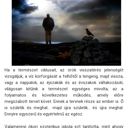
Ha a természet ciklusait, az örök visszatérés jelenségét
vizsgáljuk, a víz körforgását a felhőtől a tengerig, majd vissza,
vagy a nappalok, az éjszakák és az évszakok váltakozását,
világosan kitűnik a természet egységes mivolta, az a
folyamatos és következetes működés, amely előre
megszabott tervet követ. Ennek a tervnek része az ember is. Ő
is születik és meghal… majd újra születik… és újra meghal.
Ennyire egyszerű és egyértelmű az egész.
Valamennyi ókori ezoterikus iskola ezt tanította, mint ahogy