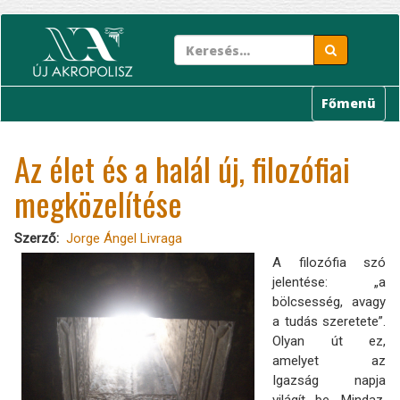
Ugrás
a
tartalomra
Főmenü
Az élet és a halál új, filozófiai
megközelítése
Szerző
Jorge Ángel Livraga
A filozófia szó
jelentése: „a
bölcsesség, avagy
a tudás szeretete”.
Olyan út ez,
amelyet az
Igazság napja