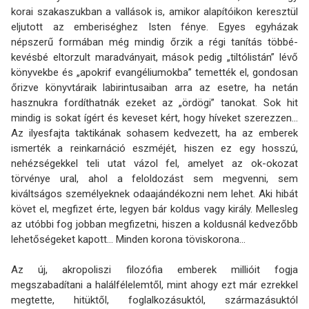
korai szakaszukban a vallások is, amikor alapítóikon keresztül
eljutott az emberiséghez Isten fénye. Egyes egyházak
népszerű formában még mindig őrzik a régi tanítás többé-
kevésbé eltorzult maradványait, mások pedig „tiltólistán” lévő
könyvekbe és „apokrif evangéliumokba” temették el, gondosan
őrizve könyvtáraik labirintusaiban arra az esetre, ha netán
hasznukra fordíthatnák ezeket az „ördögi” tanokat. Sok hit
mindig is sokat ígért és keveset kért, hogy híveket szerezzen...
Az ilyesfajta taktikának sohasem kedvezett, ha az emberek
ismerték a reinkarnáció eszméjét, hiszen ez egy hosszú,
nehézségekkel teli utat vázol fel, amelyet az ok-okozat
törvénye ural, ahol a feloldozást sem megvenni, sem
kiváltságos személyeknek odaajándékozni nem lehet. Aki hibát
követ el, megfizet érte, legyen bár koldus vagy király. Mellesleg
az utóbbi fog jobban megfizetni, hiszen a koldusnál kedvezőbb
lehetőségeket kapott… Minden korona töviskorona…
Az új, akropoliszi filozófia emberek millióit fogja
megszabadítani a halálfélelemtől, mint ahogy ezt már ezrekkel
megtette, hitüktől, foglalkozásuktól, származásuktól