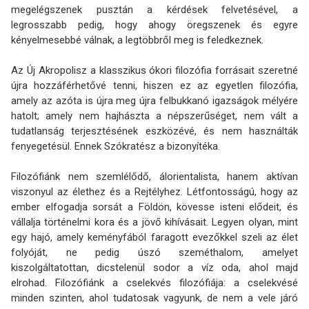
megelégszenek pusztán a kérdések felvetésével, a
legrosszabb pedig, hogy ahogy öregszenek és egyre
kényelmesebbé válnak, a legtöbbről meg is feledkeznek.
Az Új Akropolisz a klasszikus ókori filozófia forrásait szeretné
újra hozzáférhetővé tenni, hiszen ez az egyetlen filozófia,
amely az azóta is újra meg újra felbukkanó igazságok mélyére
hatolt; amely nem hajhászta a népszerűséget, nem vált a
tudatlanság terjesztésének eszközévé, és nem használták
fenyegetésül. Ennek Szókratész a bizonyítéka.
Filozófiánk nem szemlélődő, álorientalista, hanem aktívan
viszonyul az élethez és a Rejtélyhez. Létfontosságú, hogy az
ember elfogadja sorsát a Földön, kövesse isteni elődeit, és
vállalja történelmi kora és a jövő kihívásait. Legyen olyan, mint
egy hajó, amely keményfából faragott evezőkkel szeli az élet
folyóját, ne pedig úszó szeméthalom, amelyet
kiszolgáltatottan, dicstelenül sodor a víz oda, ahol majd
elrohad. Filozófiánk a cselekvés filozófiája: a cselekvésé
minden szinten, ahol tudatosak vagyunk, de nem a vele járó