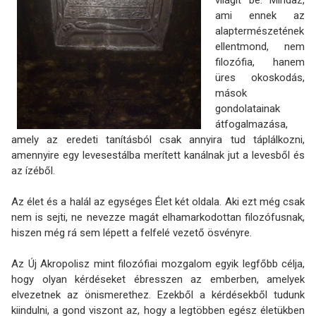
világít be. Mindaz,
ami ennek az
alaptermészetének
ellentmond, nem
filozófia, hanem
üres okoskodás,
mások
gondolatainak
átfogalmazása,
amely az eredeti tanításból csak annyira tud táplálkozni,
amennyire egy levesestálba merített kanálnak jut a levesből és
az ízéből.
Az élet és a halál az egységes Élet két oldala. Aki ezt még csak
nem is sejti, ne nevezze magát elhamarkodottan filozófusnak,
hiszen még rá sem lépett a felfelé vezető ösvényre.
Az Új Akropolisz mint filozófiai mozgalom egyik legfőbb célja,
hogy olyan kérdéseket ébresszen az emberben, amelyek
elvezetnek az önismerethez. Ezekből a kérdésekből tudunk
kiindulni, a gond viszont az, hogy a legtöbben egész életükben