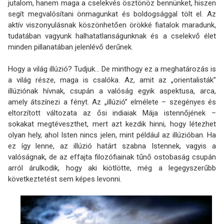
jutalom, hanem maga a cselekvés ösztönöz bennünket, hiszen
segít megvalósítani önmagunkat és boldogsággal tölt el. Az
aktív viszonyulásnak köszönhetően örökké fiatalok maradunk,
tudatában vagyunk halhatatlanságunknak és a cselekvő élet
minden pillanatában jelenlévő derűnek.
Hogy a világ illúzió? Tudjuk… De minthogy ez a meghatározás is
a világ része, maga is csalóka. Az, amit az „orientalisták”
illúziónak hívnak, csupán a valóság egyik aspektusa, arca,
amely átszínezi a fényt. Az „illúzió” elmélete – szegényes és
eltorzított változata az ősi indiaiak Mája istennőjének –
sokakat megtéveszthet, mert azt kezdik hinni, hogy létezhet
olyan hely, ahol Isten nincs jelen, mint például az illúzióban. Ha
ez így lenne, az illúzió határt szabna Istennek, vagyis a
valóságnak, de az effajta filozófiainak tűnő ostobaság csupán
arról árulkodik, hogy aki kiötlötte, még a legegyszerűbb
következtetést sem képes levonni.