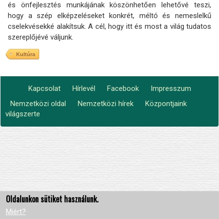
és önfejlesztés munkájának köszönhetően lehetővé teszi,
hogy a szép elképzeléseket konkrét, méltó és nemeslelkű
cselekvésekké alakítsuk. A cél, hogy itt és most a világ tudatos
szereplőjévé váljunk.
Kultúra
Kapcsolat
Hírlevél
Facebook
Impresszum
Footer
Nemzetközi oldal
Nemzetközi hírek
Központjaink
Lábléc2
menu
világszerte
Oldalunkon sütiket használunk.
Miért?