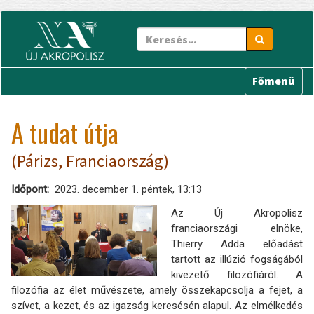
Ugrás
a
tartalomra
Főmenü
A tudat útja
(Párizs, Franciaország)
Időpont
2023. december 1. péntek, 13:13
Az Új Akropolisz
franciaországi elnöke,
Thierry Adda előadást
tartott az illúzió fogságából
kivezető filozófiáról. A
filozófia az élet művészete, amely összekapcsolja a fejet, a
szívet, a kezet, és az igazság keresésén alapul. Az elmélkedés