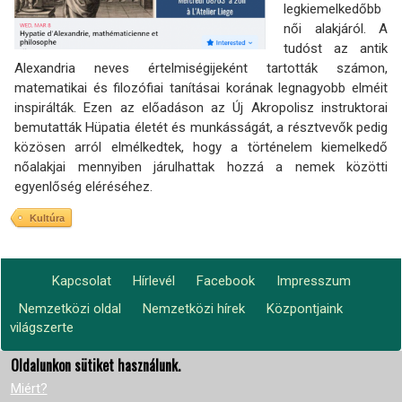
legkiemelkedőbb
női alakjáról. A
tudóst az antik
Alexandria neves értelmiségijeként tartották számon,
matematikai és filozófiai tanításai korának legnagyobb elméit
inspirálták. Ezen az előadáson az Új Akropolisz instruktorai
bemutatták Hüpatia életét és munkásságát, a résztvevők pedig
közösen arról elmélkedtek, hogy a történelem kiemelkedő
nőalakjai mennyiben járulhattak hozzá a nemek közötti
egyenlőség eléréséhez.
Kultúra
Kapcsolat
Hírlevél
Facebook
Impresszum
Footer
Nemzetközi oldal
Nemzetközi hírek
Központjaink
Lábléc2
menu
világszerte
Oldalunkon sütiket használunk.
Miért?