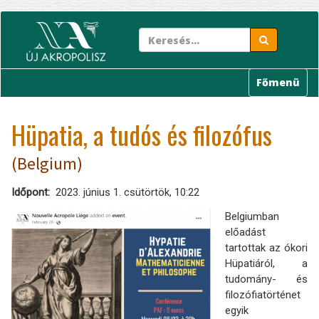
Ugrás
a
tartalomra
Főmenü
Hüpatia, a tudós és filozófus
(Belgium)
Időpont
2023. június 1. csütörtök, 10:22
Belgiumban
előadást
tartottak az ókori
Hüpatiáról, a
tudomány- és
filozófiatörténet
egyik