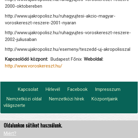
2000-oktobereben
http://www.ujakropolisz.hu/ruhagyujtesi-akcio-magyar-
voroskereszt-reszere-2001-nyaran
http://www.ujakropolisz.hu/ruhagyujtes-voroskereszt-reszere-
2002-juliusaban
http://www.ujakropolisz.hu/esemeny/teszedd-uj-akropolisszal
Kapcsolódó központ
Budapest Főnix
Weboldal
http://www.voroskereszt.hu/
Kapcsolat
Hírlevél
Facebook
Impresszum
Footer
Nemzetközi oldal
Nemzetközi hírek
Központjaink
Lábléc2
menu
világszerte
Oldalunkon sütiket használunk.
Miért?