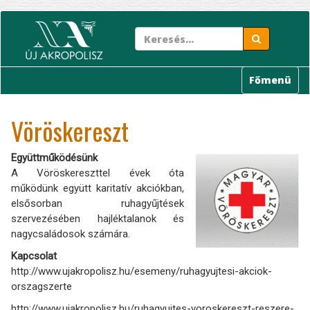
Ugrás
a
tartalomra
Főmenü
Vöröskereszt
Együttműködésünk
A Vöröskereszttel évek óta
működünk együtt karitatív akciókban,
elsősorban ruhagyűjtések
szervezésében hajléktalanok és
nagycsaládosok számára.
Kapcsolat
http://www.ujakropolisz.hu/esemeny/ruhagyujtesi-akciok-
orszagszerte
http://www.ujakropolisz.hu/ruhagyujtes-voroskereszt-reszere-