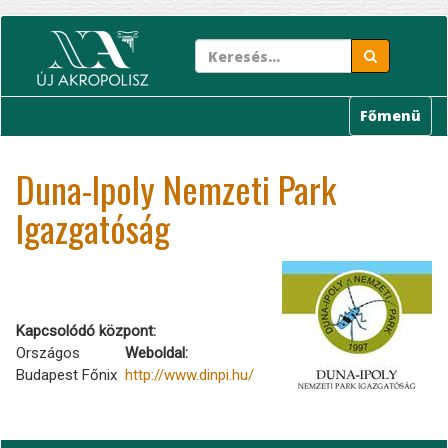
Ugrás
a
tartalomra
Főmenü
Duna-Ipoly Nemzeti Park
Igazgatóság
Kapcsolódó központ
Országos
Weboldal
Budapest Főnix
http://www.dinpi.hu/