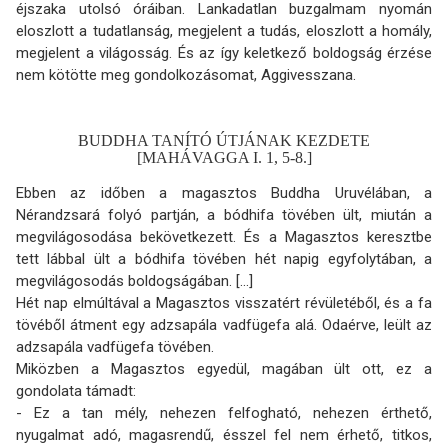
éjszaka utolsó óráiban. Lankadatlan buzgalmam nyomán
eloszlott a tudatlanság, megjelent a tudás, eloszlott a homály,
megjelent a világosság. És az így keletkező boldogság érzése
nem kötötte meg gondolkozásomat, Aggivesszana.
BUDDHA TANÍTÓ ÚTJÁNAK KEZDETE
[MAHÁVAGGA I. 1, 5-8.]
Ebben az időben a magasztos Buddha Uruvélában, a
Nérandzsará folyó partján, a bódhifa tövében ült, miután a
megvilágosodása bekövetkezett. És a Magasztos keresztbe
tett lábbal ült a bódhifa tövében hét napig egyfolytában, a
megvilágosodás boldogságában. [...]
Hét nap elmúltával a Magasztos visszatért révületéből, és a fa
tövéből átment egy adzsapála vadfügefa alá. Odaérve, leült az
adzsapála vadfügefa tövében.
Miközben a Magasztos egyedül, magában ült ott, ez a
gondolata támadt:
- Ez a tan mély, nehezen felfogható, nehezen érthető,
nyugalmat adó, magasrendű, ésszel fel nem érhető, titkos,