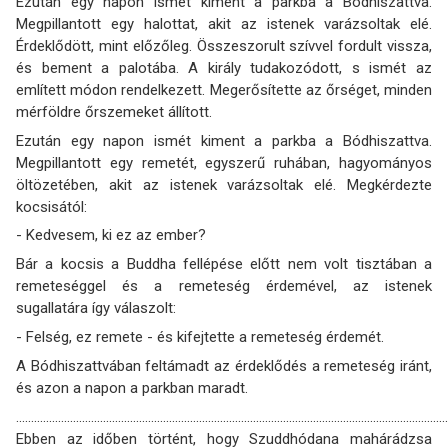
Ezután egy napon ismét kiment a parkba a Bódhiszattva.
Megpillantott egy halottat, akit az istenek varázsoltak elé.
Érdeklődött, mint előzőleg. Összeszorult szívvel fordult vissza,
és bement a palotába. A király tudakozódott, s ismét az
említett módon rendelkezett. Meg­erősítette az őrséget, minden
mérföldre őrszemeket állított.
Ezután egy napon ismét kiment a parkba a Bódhiszattva.
Megpillantott egy remetét, egyszerű ruhában, hagyományos
öltözetében, akit az istenek varázsoltak elé. Megkérdezte
kocsisától:
- Kedvesem, ki ez az ember?
Bár a kocsis a Buddha fellépése előtt nem volt tisztában a
remeteséggel és a remeteség érdemével, az istenek
sugallatára így válaszolt:
- Felség, ez remete - és kifejtette a remeteség érdemét.
A Bódhiszattvában feltámadt az érdeklődés a remeteség iránt,
és azon a napon a parkban maradt.
................................................................................................................................................
Ebben az időben történt, hogy Szuddhódana mahárádzsa