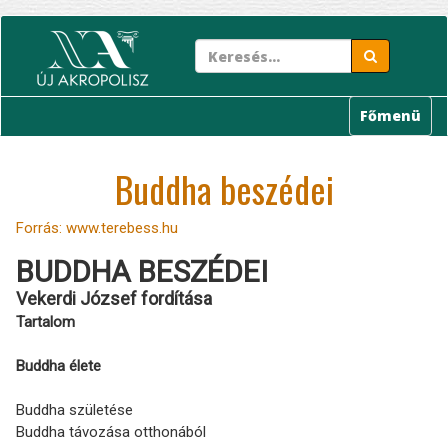
Ugrás
a
tartalomra
Főmenü
Buddha beszédei
Forrás: www.terebess.hu
BUDDHA BESZÉDEI
Vekerdi József fordítása
Tartalom
Buddha élete
Buddha születése
Buddha távozása otthonából