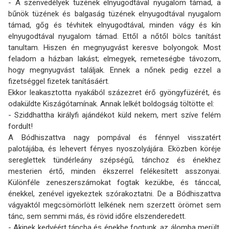
- A szenvedélyek tüzének elnyugodtával nyugalom támad, a
bűnök tüzének és balgaság tüzének elnyugodtával nyugalom
támad, gőg és tévhitek elnyugodtával, minden vágy és kín
elnyugodtával nyugalom támad. Ettől a nőtől bölcs tanítást
tanultam. Hiszen én megnyugvást keresve bolyongok. Most
feladom a házban lakást; elmegyek, remeteségbe távozom,
hogy megnyugvást találjak. Ennek a nőnek pedig ezzel a
fizetséggel fizetek tanításáért.
Ekkor leakasztotta nyakából százezret érő gyöngyfüzérét, és
odaküldte Kiszágótamínak. Annak lelkét boldogság töltötte el:
- Sziddhattha királyfi ajándékot küld nekem, mert szíve felém
fordult!
A Bódhiszattva nagy pompával és fénnyel visszatért
palotájába, és lehevert fényes nyoszo­lyájára. Eközben köréje
sereglettek tündérleány szépségű, tánchoz és énekhez
mesterien értő, minden ékszerrel felékesített asszonyai.
Különféle zeneszerszámokat fogtak kezükbe, és tánc­cal,
énekkel, zenével igyekeztek szórakoztatni. De a Bódhiszattva
vágyaktól megcsömörlött lelkének nem szerzett örömet sem
tánc, sem semmi más, és rövid időre elszenderedett.
- Akinek kedvéért táncba és énekbe fogtunk, az álomba merült.