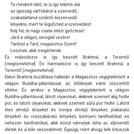
Te mindent-látó, te is így tekints alá
az igazság várfokáról a szenvedő,
szakadatlanul születő-kiszenvedő
lényekre, mert te legyőzted a szenvedést.
Kelj fel, te nagy csata vitézi győztese!
Járd a világot, seregek vezére!
Tanítsd a Tant, magasztos Szent!
Lesznek, akik megértenek.
És másodszor is így beszélt Brahmá, a Teremtő
[
megismételve
]. És harmadszor is így beszélt Brahmá, a
Teremtő [
megismételve
].
Ekkor Brahmá buzdítása hallatán a Magasztos végigtekintett a
világon Buddha-pillantással, az élőlények iránti részvéttől
eltelve. És amikor a Magasztos végigtekintett a világon
Buddha-pillantással, látott olyanokat, akiknek szemeit alig fedte
por, és látott olyanokat, akiknek szemeit sűrű por fedte. Látott
éles elméjű lényeket és tompa elméjű lényeket, jóakaratú
lényeket és rosszakaratú lényeket, könnyen taníthatókat és
nehezen taníthatókat, akik közül némelyik látta az eljövendő
életek és a bűn veszedelmét. Éppúgy, mint ahogy kék lótuszok