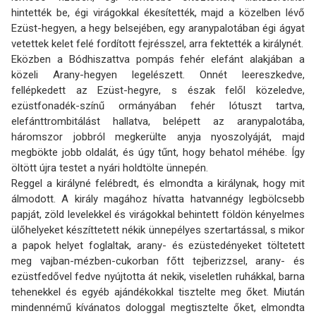
hintették be, égi virágokkal ékesítették, majd a közelben lévő
Ezüst-hegyen, a hegy belsejében, egy aranypalotában égi ágyat
vetettek kelet felé fordított fejrésszel, arra fektették a királynét.
Eközben a Bódhiszattva pompás fehér elefánt alakjában a
közeli Arany-hegyen legelészett. Onnét leereszkedve,
fellépkedett az Ezüst-hegyre, s észak felől közeledve,
ezüstfonadék-színű ormányában fehér lótuszt tartva,
elefánttrombitálást hallatva, belépett az aranypalotába,
háromszor jobbról megkerülte anyja nyoszolyáját, majd
megbökte jobb oldalát, és úgy tűnt, hogy behatol méhébe. Így
öltött újra testet a nyári holdtölte ünnepén.
Reggel a királyné felébredt, és elmondta a királynak, hogy mit
álmodott. A király magához hívatta hatvannégy legbölcsebb
papját, zöld levelekkel és virágokkal behintett földön kényel­mes
ülőhelyeket készíttetett nékik ünnepélyes szertartással, s mikor
a papok helyet foglaltak, arany- és ezüstedényeket töltetett
meg vajban-mézben-cukorban főtt tejberizzsel, arany- és
ezüstfedővel fedve nyújtotta át nekik, viseletlen ruhákkal, barna
tehenekkel és egyéb ajándé­kok­kal tisztelte meg őket. Miután
mindennémű kívánatos dologgal megtisztelte őket, elmondta