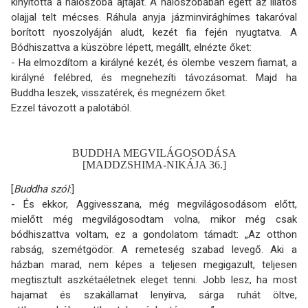
kinyitotta a hálószoba ajtaját. A hálószobában égett az illatos
olajjal telt mécses. Ráhula anyja jázminvirághímes takaróval
borított nyoszolyáján aludt, kezét fia fején nyugtatva. A
Bódhiszattva a küszöbre lépett, megállt, elnézte őket:
- Ha elmozdítom a királyné kezét, és ölembe veszem fiamat, a
királyné felébred, és megnehezíti távozásomat. Majd ha
Buddha leszek, visszatérek, és megnézem őket.
Ezzel távozott a palotából.
BUDDHA MEGVILÁGOSODÁSA
[MADDZSHIMA-NIKÁJA 36.]
[
Buddha szól
:]
- És ekkor, Aggivesszana, még megvilágosodásom előtt,
mielőtt még megvilágosodtam volna, mikor még csak
bódhiszattva voltam, ez a gondolatom támadt: „Az otthon
rabság, szemét­gödör. A remeteség szabad levegő. Aki a
házban marad, nem képes a teljesen megigazult, teljesen
megtisztult aszkétaéletnek eleget tenni. Jobb lesz, ha most
hajamat és szakállamat lenyírva, sárga ruhát öltve,