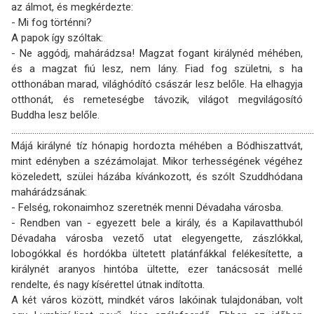
az álmot, és megkérdezte:
- Mi fog történni?
A papok így szóltak:
- Ne aggódj, mahárádzsa! Magzat fogant királynéd méhében,
és a magzat fiú lesz, nem lány. Fiad fog születni, s ha
otthonában marad, világhódító császár lesz belőle. Ha elhagyja
otthonát, és remeteségbe távozik, világot megvilágosító
Buddha lesz belőle.
................................................................................................................................................
Májá királyné tíz hónapig hordozta méhében a Bódhiszattvát,
mint edényben a szézámolajat. Mikor terhességének végéhez
közeledett, szülei házába kívánkozott, és szólt Szuddhódana
mahárádzsának:
- Felség, rokonaimhoz szeretnék menni Dévadaha városba.
- Rendben van - egyezett bele a király, és a Kapilavatthuból
Dévadaha városba vezető utat elegyengette, zászlókkal,
lobogókkal és hordókba ültetett platánfákkal felékesítette, a
királynét aranyos hintóba ültette, ezer tanácsosát mellé
rendelte, és nagy kísérettel útnak indította.
A két város között, mindkét város lakóinak tulajdonában, volt