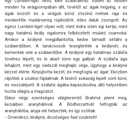
egy Lumbiní-liget nevű, kies szálafaerdő. Ebben az időben
minden fa virágpompában állt, tövétől az ágak hegyéig, s az
ágak között és a virágok körül ötszínű méhek raja és
mindenféle madársereg röpködött, édes daluk zsongott. Az
egész Lumbiní-liget olyan volt, mint Indra isten égi kertje, mint
nagy hatalmú király vigalomra felkészített mulató csarnoka.
Amikor a királyné megpillantotta, kedve támadt sétálni a
szálaerdőben. A tanácsosok lesegítették a királynét, és
bementek vele a szálaerdőbe. A királyné egy hatalmas szálafa
tövéhez lépett, és le akart törni egy gallyat. A szálafa ága
lehajlott, mint egy nádszál meghajló vége, úgyhogy a királyné
kézzel elérte. Kinyújtotta kezét, és megfogta az ágat. Eközben
rájöttek a szülési fájdalmak. A kísérő sokaság lepelt vont köré,
és visszalépett. A szálafa ágába kapaszkodva, álló helyzetben
hozta világra a magzatot.
Ekkor négy szentséges világteremtő Brahmá jelent meg,
kezükben aranyhálóval. A Bódhiszattvát felfogták az
aranyhálóba, anyja elé helyezték, és így szóltak:
- Örvendezz, királyné, dicsőséges fiad született!