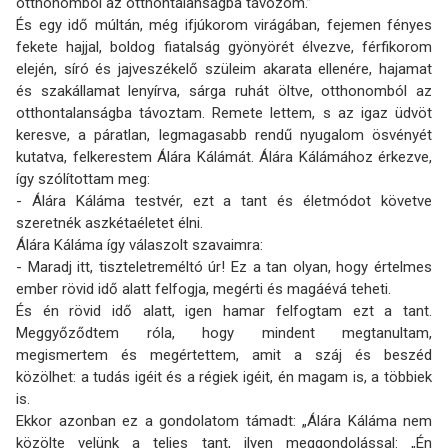
otthonomból az otthontalanságba távozom.”
És egy idő múltán, még ifjúkorom virágában, fejemen fényes
fekete hajjal, boldog fiatalság gyönyörét élvezve, férfikorom
elején, síró és jajveszékelő szüleim akarata ellenére, hajamat
és szakállamat lenyírva, sárga ruhát öltve, otthonomból az
otthontalanságba távoztam. Remete lettem, s az igaz üdvöt
keresve, a páratlan, legmagasabb rendű nyugalom ösvényét
kutatva, felkerestem Álára Kálámát. Álára Kálámához érkezve,
így szólítottam meg:
- Álára Káláma testvér, ezt a tant és életmódot követve
szeretnék aszkétaéletet élni.
Álára Káláma így válaszolt szavaimra:
- Maradj itt, tiszteletreméltó úr! Ez a tan olyan, hogy értelmes
ember rövid idő alatt felfogja, megérti és magáévá teheti.
És én rövid idő alatt, igen hamar felfogtam ezt a tant.
Meggyőződtem róla, hogy mindent megtanultam,
megismertem és megértettem, amit a száj és beszéd
közölhet: a tudás igéit és a régiek igéit, én magam is, a többiek
is.
Ekkor azonban ez a gondolatom támadt: „Álára Káláma nem
közölte velünk a teljes tant, ilyen meggondolással: „Én