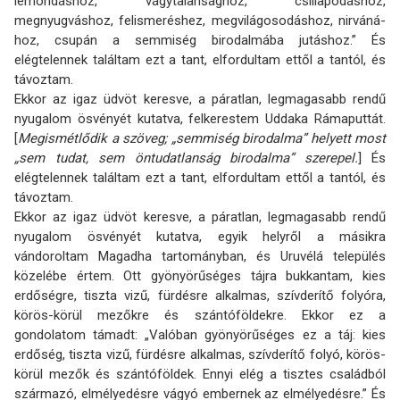
lemondáshoz, vágytalansághoz, csillapodáshoz,
megnyugváshoz, felismeréshez, megvilágosodáshoz, nirvá­ná­
hoz, csupán a semmiség birodalmába jutáshoz.” És
elégtelennek találtam ezt a tant, elfor­dul­tam ettől a tantól, és
távoztam.
Ekkor az igaz üdvöt keresve, a páratlan, legmagasabb rendű
nyugalom ösvényét kutatva, felkerestem Uddaka Rámaputtát.
[
Megismétlődik
a szöveg; „semmiség birodalma” helyett most
„sem tudat, sem öntudatlanság birodalma” szerepel.
] És
elégtelennek találtam ezt a tant, elfordultam ettől a tantól, és
távoztam.
Ekkor az igaz üdvöt keresve, a páratlan, legmagasabb rendű
nyugalom ösvényét kutatva, egyik helyről a másikra
vándoroltam Magadha tartományban, és Uruvélá település
közelébe értem. Ott gyönyörűséges tájra bukkantam, kies
erdőségre, tiszta vizű, fürdésre alkalmas, szívderítő folyóra,
körös-körül mezőkre és szántóföldekre. Ekkor ez a
gondolatom támadt: „Valóban gyönyörűséges ez a táj: kies
erdőség, tiszta vizű, fürdésre alkalmas, szívderítő folyó, körös-
körül mezők és szántóföldek. Ennyi elég a tisztes családból
származó, elmélyedésre vágyó embernek az elmélyedésre.” És