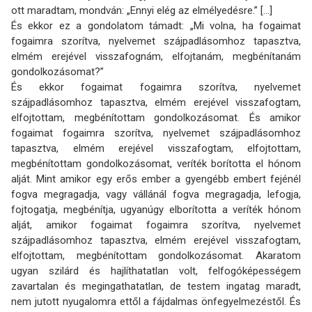
ott maradtam, mondván: „Ennyi elég az elmélyedésre.” [...]
És ekkor ez a gondolatom támadt: „Mi volna, ha fogaimat
fogaimra szorítva, nyelvemet száj­pad­lásomhoz tapasztva,
elmém erejével visszafognám, elfojtanám, megbénítanám
gondolko­zásomat?”
És ekkor fogaimat fogaimra szorítva, nyelvemet
szájpadlásomhoz tapasztva, elmém erejével visszafogtam,
elfojtottam, megbénítottam gondolkozásomat. És amikor
fogaimat fogaimra szorítva, nyelvemet szájpadlásomhoz
tapasztva, elmém erejével visszafogtam, elfojtottam,
megbénítottam gondolkozásomat, veríték borította el hónom
alját. Mint amikor egy erős ember a gyengébb embert fejénél
fogva megragadja, vagy vállánál fogva megragadja, lefogja,
fojtogatja, megbénítja, ugyanúgy elborította a veríték hónom
alját, amikor fogaimat fogaimra szorítva, nyelvemet
szájpadlásomhoz tapasztva, elmém erejével visszafogtam,
elfojtottam, megbénítottam gondolkozásomat. Akaratom
ugyan szilárd és hajlíthatatlan volt, felfogó­képességem
zavartalan és megingathatatlan, de testem ingatag maradt,
nem jutott nyugalomra ettől a fájdalmas önfegyelmezéstől. És