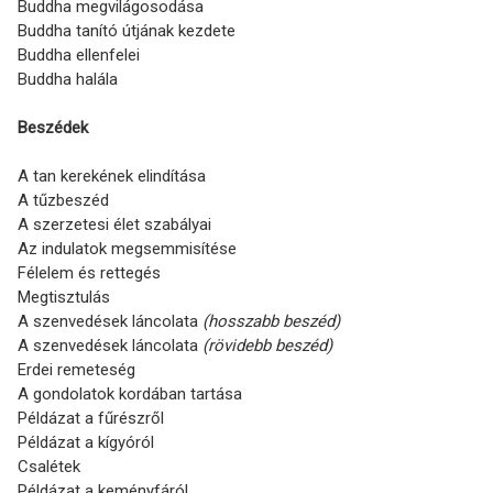
Buddha megvilágosodása
Buddha tanító útjának kezdete
Buddha ellenfelei
Buddha halála
Beszédek
A tan kerekének elindítása
A tűzbeszéd
A szerzetesi élet szabályai
Az indulatok megsemmisítése
Félelem és rettegés
Megtisztulás
A szenvedések láncolata
(hosszabb beszéd)
A szenvedések láncolata
(rövidebb beszéd)
Erdei remeteség
A gondolatok kordában tartása
Példázat a fűrészről
Példázat a kígyóról
Csalétek
Példázat a keményfáról