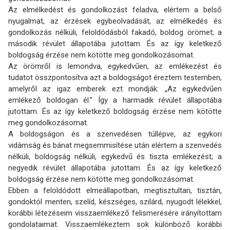
Az elmélkedést és gondolkozást feladva, elértem a belső
nyugalmat, az érzések egybe­olvadását, az elmélkedés és
gondolkozás nélküli, feloldódásból fakadó, boldog örömet; a
második révület állapotába jutottam. És az így keletkező
boldogság érzése nem kötötte meg gondolkozásomat.
Az örömről is lemondva, egykedvűen, az emlékezést és
tudatot összpontosítva azt a boldog­ságot éreztem testemben,
amelyről az igaz emberek ezt mondják: „Az egykedvűen
emlékező boldogan él.” Így a harmadik révület állapotába
jutottam. És az így keletkező boldogság érzése nem kötötte
meg gondolkozásomat.
A boldogságon és a szenvedésen túllépve, az egykori
vidámság és bánat megsemmisítése után elértem a szenvedés
nélküli, boldogság nélküli, egykedvű és tiszta emlékezést; a
negyedik révület állapotába jutottam. És az így keletkező
boldogság érzése nem kötötte meg gondol­kozásomat.
Ebben a feloldódott elmeállapotban, megtisztultan, tisztán,
gondoktól menten, szelíd, készsé­ges, szilárd, nyugodt lélekkel,
korábbi létezéseim visszaemlékező felismerésére irányítottam
gondolataimat. Visszaemlékeztem sok különböző korábbi