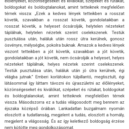
élőlényeket, közönségeseket és kiválókat, szépeket és rútakat,
boldogokat és boldogtalanokat, amint tetteiknek megfelelően
térnek vissza: „Ezek a kedves lények tetteikben a rosszat
követik, szavaikban a rosszat követik, gondolataikban a
rosszat követik, a helyeset ócsárolják, helytelen nézeteket
táplálnak, helytelen nézetek szerint cselekszenek. Testük
pusztulása után, haláluk után rossz útra kerülnek, gonosz
ösvényre, mélységbe, pokolra buknak. Amazok a kedves lények
viszont tetteikben a jót követik, szavaikban a jót követik,
gondolataikban a jót követik, nem ócsárolják a helyeset, helyes
nézeteket táplálnak, helyes nézetek szerint cselekszenek.
Testük pusztulása után, haláluk után jó útra kerülnek, égi
világba jutnak.” Emberi korlátokon túlpillantó, megtisztult, égi
látásommal így láttam távozni és újraszületni az élőlényeket,
közönségeseket és kiválókat, szépeket és rútakat, boldogokat
és boldogtalanokat, amint tetteiknek megfelelően térnek
vissza. Másodszorra ez a tudás világosodott meg bennem az
éjszaka középső óráiban. Lanka­datlan buzgalmam nyomán
eloszlott a tudatlanság, megjelent a tudás, eloszlott a homály,
megjelent a világosság. És az így keletkező boldogság érzése
nem kötötte meg gondolko­zásomat.