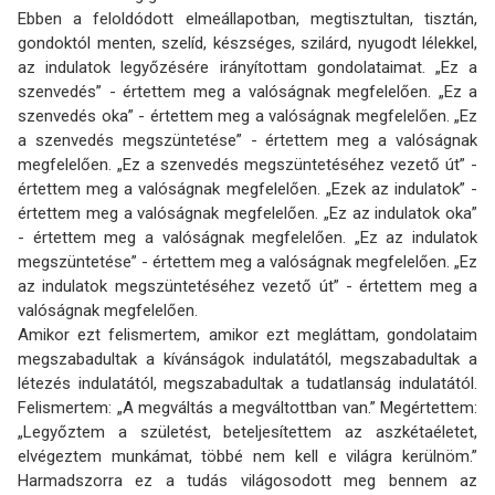
Ebben a feloldódott elmeállapotban, megtisztultan, tisztán,
gondoktól menten, szelíd, kész­séges, szilárd, nyugodt lélekkel,
az indulatok legyőzésére irányítottam gondolataimat. „Ez a
szenvedés” - értettem meg a valóságnak megfelelően. „Ez a
szenvedés oka” - értettem meg a valóságnak megfelelően. „Ez
a szenvedés megszüntetése” - értettem meg a valóságnak
megfelelően. „Ez a szenvedés megszüntetéséhez vezető út” -
értettem meg a valóságnak megfelelően. „Ezek az indulatok” -
értettem meg a valóságnak megfelelően. „Ez az indulatok oka”
- értettem meg a valóságnak megfelelően. „Ez az indulatok
megszüntetése” - értettem meg a valóságnak megfelelően. „Ez
az indulatok megszüntetéséhez vezető út” - értettem meg a
valóságnak megfelelően.
Amikor ezt felismertem, amikor ezt megláttam, gondolataim
megszabadultak a kívánságok indulatától, megszabadultak a
létezés indulatától, megszabadultak a tudatlanság indulatától.
Felismertem: „A megváltás a megváltottban van.” Megértettem:
„Legyőztem a születést, beteljesítettem az aszkétaéletet,
elvégeztem munkámat, többé nem kell e világra kerülnöm.”
Harmadszorra ez a tudás világosodott meg bennem az