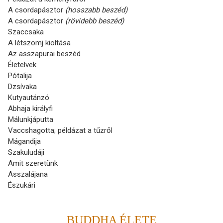
A csordapásztor
(hosszabb beszéd)
A csordapásztor
(rövidebb beszéd)
Szaccsaka
A létszomj kioltása
Az asszapurai beszéd
Életelvek
Pótalija
Dzsívaka
Kutyautánzó
Abhaja királyfi
Málunkjáputta
Vaccshagotta; példázat a tűzről
Mágandija
Szakuludáji
Amit szeretünk
Asszalájana
Észukári
BUDDHA ÉLETE