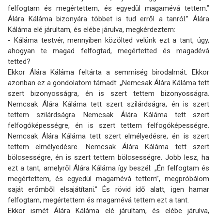
felfogtam és megértettem, és egyedül magamévá tettem.”
Álára Káláma bizonyára többet is tud erről a tanról.” Álára
Káláma elé járultam, és elébe járulva, meg­kérdeztem:
- Káláma testvér, mennyiben közölted velünk ezt a tant, úgy,
ahogyan te magad felfogtad, megértetted és magadévá
tetted?
Ekkor Álára Káláma feltárta a semmiség birodalmát. Ekkor
azonban ez a gondolatom támadt: „Nemcsak Álára Káláma tett
szert bizonyosságra, én is szert tettem bizonyosságra.
Nemcsak Álára Káláma tett szert szilárdságra, én is szert
tettem szilárdságra. Nemcsak Álára Káláma tett szert
felfogóképességre, én is szert tettem felfogóképességre.
Nemcsak Álára Káláma tett szert elmélyedésre, én is szert
tettem elmélyedésre. Nemcsak Álára Káláma tett szert
bölcsességre, én is szert tettem bölcsességre. Jobb lesz, ha
ezt a tant, amelyről Álára Káláma így beszél: „Én felfogtam és
megértettem, és egyedül magamévá tettem”, megpróbálom
saját erőmből elsajátítani.” És rövid idő alatt, igen hamar
felfogtam, megértettem és magamévá tettem ezt a tant.
Ekkor ismét Álára Káláma elé járultam, és elébe járulva,