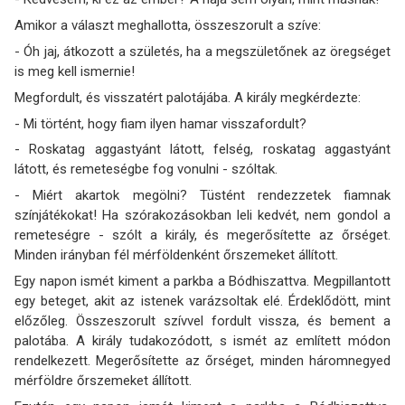
Amikor a választ meghallotta, összeszorult a szíve:
- Óh jaj, átkozott a születés, ha a megszületőnek az öregséget
is meg kell ismernie!
Megfordult, és visszatért palotájába. A király megkérdezte:
- Mi történt, hogy fiam ilyen hamar visszafordult?
- Roskatag aggastyánt látott, felség, roskatag aggastyánt
látott, és remeteségbe fog vonulni - szóltak.
- Miért akartok megölni? Tüstént rendezzetek fiamnak
színjátékokat! Ha szórakozásokban leli kedvét, nem gondol a
remeteségre - szólt a király, és megerősítette az őrséget.
Minden irányban fél mérföldenként őrszemeket állított.
Egy napon ismét kiment a parkba a Bódhiszattva. Megpillantott
egy beteget, akit az istenek varázsoltak elé. Érdeklődött, mint
előzőleg. Összeszorult szívvel fordult vissza, és bement a
palotába. A király tudakozódott, s ismét az említett módon
rendelkezett. Megerősítette az őrséget, minden háromnegyed
mérföldre őrszemeket állított.