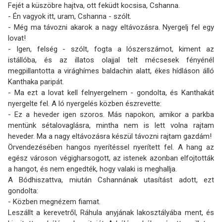
Fejét a küszöbre hajtva, ott feküdt kocsisa, Cshanna.
- Én vagyok itt, uram, Cshanna - szólt.
- Még ma távozni akarok a nagy eltávozásra. Nyergelj fel egy
lovat!
- Igen, felség - szólt, fogta a lószerszámot, kiment az
istállóba, és az illatos olajjal telt mécse­sek fényénél
megpillantotta a virághímes baldachin alatt, ékes hídláson álló
Kanthaka paripát.
- Ma ezt a lovat kell felnyergelnem - gondolta, és Kanthakát
nyergelte fel. A ló nyergelés közben észrevette:
- Ez a heveder igen szoros. Más napokon, amikor a parkba
mentünk sétalovaglásra, mintha nem is lett volna rajtam
heveder. Ma a nagy eltávozásra készül távozni rajtam gazdám!
Örvendezésében hangos nyerítéssel nyerített fel. A hang az
egész városon végigharsogott, az istenek azonban elfojtották
a hangot, és nem engedték, hogy valaki is meghallja.
A Bódhiszattva, miután Cshannának utasítást adott, ezt
gondolta:
- Közben megnézem fiamat.
Leszállt a kerevetről, Ráhula anyjának lakosztályába ment, és