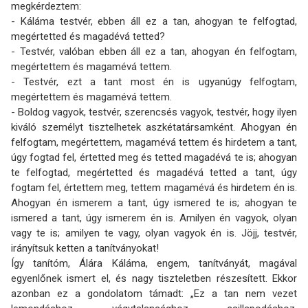
megkérdeztem:
- Káláma testvér, ebben áll ez a tan, ahogyan te felfogtad,
megértetted és magadévá tetted?
- Testvér, valóban ebben áll ez a tan, ahogyan én felfogtam,
megértettem és magamévá tettem.
- Testvér, ezt a tant most én is ugyanúgy felfogtam,
megértettem és magamévá tettem.
- Boldog vagyok, testvér, szerencsés vagyok, testvér, hogy ilyen
kiváló személyt tisztelhetek aszkétatársamként. Ahogyan én
felfogtam, megértettem, magamévá tettem és hirdetem a tant,
úgy fogtad fel, értetted meg és tetted magadévá te is; ahogyan
te felfogtad, megértetted és magadévá tetted a tant, úgy
fogtam fel, értettem meg, tettem magamévá és hirdetem én is.
Ahogyan én ismerem a tant, úgy ismered te is; ahogyan te
ismered a tant, úgy ismerem én is. Amilyen én vagyok, olyan
vagy te is; amilyen te vagy, olyan vagyok én is. Jöjj, testvér,
irányítsuk ketten a tanítványokat!
Így tanítóm, Álára Káláma, engem, tanítványát, magával
egyenlőnek ismert el, és nagy tiszte­letben részesített. Ekkor
azonban ez a gondolatom támadt: „Ez a tan nem vezet