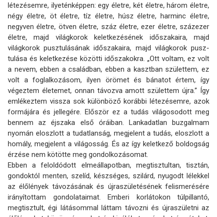
létezésemre, ilyeténképpen: egy életre, két életre, három életre,
négy életre, öt életre, tíz életre, húsz életre, harminc életre,
negy­ven életre, ötven életre, száz életre, ezer életre, százezer
életre, majd világkorok kelet­kezésének időszakaira, majd
világkorok pusztulásának időszakaira, majd világkorok pusz­
tulása és keletkezése közötti időszakokra. „Ott voltam, ez volt
a nevem, ebben a családban, ebben a kasztban születtem, ez
volt a foglalkozásom, ilyen örömet és bánatot értem, így
végeztem életemet, onnan távozva amott születtem újra.” Így
emlékeztem vissza sok különböző korábbi létezésemre, azok
formájára és jellegére. Először ez a tudás világosodott meg
bennem az éjszaka első óráiban. Lankadatlan buzgalmam
nyomán eloszlott a tudatlanság, megjelent a tudás, eloszlott a
homály, megjelent a világosság. És az így keletkező boldogság
érzése nem kötötte meg gondolkozásomat.
Ebben a feloldódott elmeállapotban, megtisztultan, tisztán,
gondoktól menten, szelíd, kész­séges, szilárd, nyugodt lélekkel
az élőlények távozásának és újraszületésének felismerésére
irányítottam gondolataimat. Emberi korlátokon túlpillantó,
megtisztult, égi látásommal láttam távozni és újraszületni az