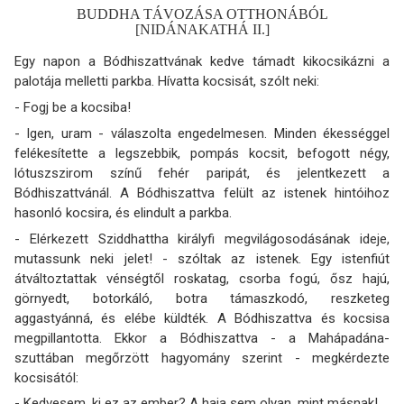
BUDDHA TÁVOZÁSA OTTHONÁBÓL
[NIDÁNAKATHÁ II.]
Egy napon a Bódhiszattvának kedve támadt kikocsikázni a
palotája melletti parkba. Hívatta kocsisát, szólt neki:
- Fogj be a kocsiba!
- Igen, uram - válaszolta engedelmesen. Minden ékességgel
felékesítette a legszebbik, pompás kocsit, befogott négy,
lótuszszirom színű fehér paripát, és jelentkezett a
Bódhiszattvánál. A Bódhiszattva felült az istenek hintóihoz
hasonló kocsira, és elindult a parkba.
- Elérkezett Sziddhattha királyfi megvilágosodásának ideje,
mutassunk neki jelet! - szóltak az istenek. Egy istenfiút
átváltoztattak vénségtől roskatag, csorba fogú, ősz hajú,
görnyedt, botorkáló, botra támaszkodó, reszketeg
aggastyánná, és elébe küldték. A Bódhiszattva és kocsisa
megpillantotta. Ekkor a Bódhiszattva - a Mahápadána-
szuttában megőrzött hagyo­mány szerint - megkérdezte
kocsisától:
- Kedvesem, ki ez az ember? A haja sem olyan, mint másnak!