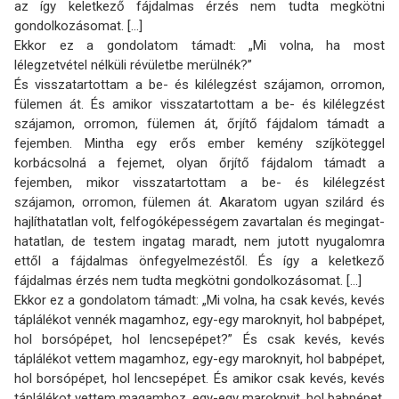
az így keletkező fájdalmas érzés nem tudta megkötni
gondolkozásomat. [...]
Ekkor ez a gondolatom támadt: „Mi volna, ha most
lélegzetvétel nélküli révületbe merülnék?”
És visszatartottam a be- és kilélegzést szájamon, orromon,
fülemen át. És amikor vissza­tar­tottam a be- és kilélegzést
szájamon, orromon, fülemen át, őrjítő fájdalom támadt a
fejemben. Mintha egy erős ember kemény szíjköteggel
korbácsolná a fejemet, olyan őrjítő fájdalom támadt a
fejemben, mikor visszatartottam a be- és kilélegzést
szájamon, orromon, fülemen át. Akaratom ugyan szilárd és
hajlíthatatlan volt, felfogóképességem zavartalan és megingat­
hatatlan, de testem ingatag maradt, nem jutott nyugalomra
ettől a fájdalmas önfegyelmezéstől. És így a keletkező
fájdalmas érzés nem tudta megkötni gondolkozásomat. [...]
Ekkor ez a gondolatom támadt: „Mi volna, ha csak kevés, kevés
táplálékot vennék magam­hoz, egy-egy maroknyit, hol babpépet,
hol borsópépet, hol lencsepépet?” És csak kevés, kevés
táplálékot vettem magamhoz, egy-egy maroknyit, hol babpépet,
hol borsópépet, hol lencsepépet. És amikor csak kevés, kevés
táplálékot vettem magamhoz, egy-egy maroknyit, hol babpépet,