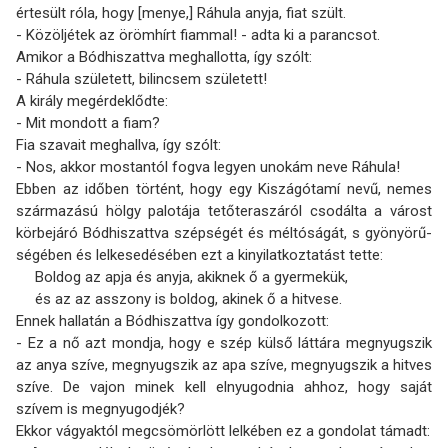
értesült róla, hogy [menye,] Ráhula anyja, fiat szült.
- Közöljétek az örömhírt fiammal! - adta ki a parancsot.
Amikor a Bódhiszattva meghallotta, így szólt:
- Ráhula született, bilincsem született!
A király megérdeklődte:
- Mit mondott a fiam?
Fia szavait meghallva, így szólt:
- Nos, akkor mostantól fogva legyen unokám neve Ráhula!
Ebben az időben történt, hogy egy Kiszágótamí nevű, nemes
származású hölgy palotája tető­teraszáról csodálta a várost
körbejáró Bódhiszattva szépségét és méltóságát, s gyönyörű­
ségében és lelkesedésében ezt a kinyilatkoztatást tette:
Boldog az apja és anyja, akiknek ő a gyermekük,
és az az asszony is boldog, akinek ő a hitvese.
Ennek hallatán a Bódhiszattva így gondolkozott:
- Ez a nő azt mondja, hogy e szép külső láttára megnyugszik
az anya szíve, megnyugszik az apa szíve, megnyugszik a hitves
szíve. De vajon minek kell elnyugodnia ahhoz, hogy saját
szívem is megnyugodjék?
Ekkor vágyaktól megcsömörlött lelkében ez a gondolat támadt: