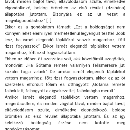
távol, minden bajtól távol, eltávolodásom szülte, elmélkedve
elgondolkozó, boldog örömben az első révület (dzshána)
állapotába jutottam. Bizonyára ez az út vezet a
megvilágosodáshoz.” [...]
Ekkor ez a gondolatom támadt: „Ezt a boldogságot nem
könnyen lehet elérni ilyen mérhe­tetlenül legyengült testtel. Jobb
lesz, ha ismét elegendő táplálékot veszek magamhoz, főtt
rizst fogyasztok.” Ekkor ismét elegendő táplálékot vettem
magamhoz, főtt rizst fogyasztottam.
Ebben az időben öt szerzetes volt, akik követőimül szegődtek,
mondván: „Ha Gótama remete valamilyen felismerésre jut,
közölni fogja velünk.” De amikor ismét elegendő táplálékot
vettem magamhoz, főtt rizst fogyasztottam, akkor ez az öt
szerzetes elfordult tőlem és otthagyott: „Gótama remete
falánk lett, felhagyott az igyekezettel, falánkságba merült.”
Amikor ismét elegendő táplálékot vettem magamhoz,
megerősödtem, és minden vágytól távol, minden bajtól távol,
eltávolodásom szülte, elmélkedve elgondolkozó, boldog
örömben az első révület állapotába jutottam. És az így
keletkező boldogság érzése nem kötötte meg
gondolkozásomat.