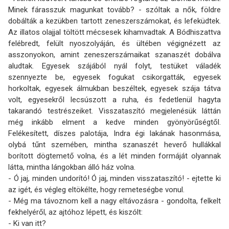
Minek fárasszuk magunkat tovább? - szóltak a nők, földre
dobálták a kezükben tartott zeneszerszámokat, és lefeküdtek.
Az illatos olajjal töltött mécsesek kihamvadtak. A Bódhiszattva
felébredt, felült nyoszolyáján, és ültében végignézett az
asszonyokon, amint zeneszerszámaikat szanaszét dobálva
aludtak. Egyesek szájából nyál folyt, testüket váladék
szennyezte be, egyesek fogukat csikorgatták, egyesek
horkoltak, egyesek álmukban beszéltek, egyesek szája tátva
volt, egyesekről lecsú­szott a ruha, és fedetlenül hagyta
takarandó testrészeiket. Visszataszító megjelenésük láttán
még inkább elment a kedve minden gyönyörűségtől.
Felékesített, díszes palotája, Indra égi lakának hasonmása,
olybá tűnt szemében, mintha szanaszét heverő hullákkal
borított dög­temető volna, és a lét minden formáját olyannak
látta, mintha lángokban álló ház volna.
- Ó jaj, minden undorító! Ó jaj, minden visszataszító! - ejtette ki
az igét, és végleg eltökélte, hogy remeteségbe vonul.
- Még ma távoznom kell a nagy eltávozásra - gondolta, felkelt
fekhelyéről, az ajtóhoz lépett, és kiszólt:
- Ki van itt?