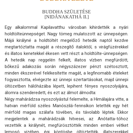
BUDDHA SZÜLETÉSE
[NIDÁNAKATHÁ II.]
Egy alkalommal Kapilavatthu városban kihirdették a nyári
holdtölteünnepséget. Nagy tömeg mulatozott az ünnepségen.
Májá királyné a holdtöltét megelőző hetedik naptól kezdve
megtartóztatta magát a részegítő italoktól, s virágfüzérekkel
és illatos kenetekkel ékesen vett részt a holdtölte-ünnepségen.
A hetedik nap reggelén felkelt, illatos vízben megfürdött,
bőkezű adakozás során négyszázezer pénzt szétosztott,
minden ékszerével felékesítette magát, a legfinomabb ételeket
fogyasztotta, elvégezte az ünnepi szertartásokat, majd ünnepi
öltözet­ben hálóházába lépett, lepihent fényes nyoszolyájára,
álomra szenderedett, és ezt az álmot álmodta:
Négy mahárádzsa nyoszolyástul felemelte, a Himálajára vitte, a
hatvan mérföld széles Manószilá-fennsíkon letették egy hét
mérföld magas szálafa tövében, és távolabb léptek. Ekkor
megjelentek a mahárádzsák hitvesei, az Anótatta-tóhoz
vezették a királynét, megfürösz­tötték minden emberi vétket
lemosó vizében, égi köntösbe öltöztették, illatszerekkel