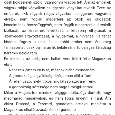
csak bölcseknek szóló. Számomra világos lett. Ám az emberek
vágyaik rabjai, vágyaikon csüggenek, vágyaikat élvezik. Ezért az
emberek, akik vágyaik rabjai, vágyai­kon csüggenek, vágyaikat
élvezik, nem fogják megérteni az okok és okozatok
láncolatának összefüggését, nem fogják megérteni a létcsírák
kioltását, az érzelmek elvetését, a létszomj elfojtását, a
szenvedély eltávoztatását, a nyugalmat, a nirvánát. Ha tehát
hirdetni fogom a tant, és a többi ember nem érti meg
tanításomat, csak baj háramlik belőle rám, fölösleges fáradság
háramlik belőle rám.
És ekkor ez az addig nem hallott vers ötlött fel a Magasztos
előtt:
Nehezen jöttem én is rá, másnak hiába mondanám.
A gonoszság, a gyűlölség elzárja más elől a Tant.
Ár ellen úszó, mély, titkos, alig látszó szikrányi fény;
a gonoszság sötétsége nem hagyja megpillantani.
Mikor a Magasztos mindezt végiggondolta, úgy döntött, hogy
megmarad magányában, és nem fogja hirdetni a Tant. Ám
ekkor Brahmá, a Teremtő, gondolata erejével meglátta a
Magasztos elhatározását, és ezt gondolta: