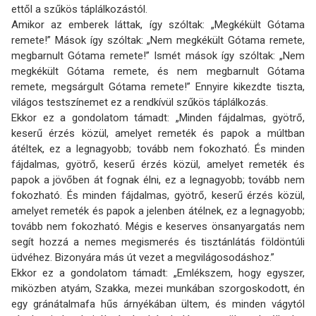
ettől a szűkös táplálkozástól.
Amikor az emberek láttak, így szóltak: „Megkékült Gótama
remete!” Mások így szóltak: „Nem megkékült Gótama remete,
megbarnult Gótama remete!” Ismét mások így szóltak: „Nem
megkékült Gótama remete, és nem megbarnult Gótama
remete, megsárgult Gótama remete!” Ennyire kikezdte tiszta,
világos testszínemet ez a rendkívül szűkös táplálkozás.
Ekkor ez a gondolatom támadt: „Minden fájdalmas, gyötrő,
keserű érzés közül, amelyet remeték és papok a múltban
átéltek, ez a legnagyobb; tovább nem fokozható. És minden
fájdalmas, gyötrő, keserű érzés közül, amelyet remeték és
papok a jövőben át fognak élni, ez a legnagyobb; tovább nem
fokozható. És minden fájdalmas, gyötrő, keserű érzés közül,
amelyet remeték és papok a jelenben átélnek, ez a legnagyobb;
tovább nem fokozható. Mégis e keserves önsanyargatás nem
segít hozzá a nemes megismerés és tisztánlátás földöntúli
üdvéhez. Bizonyára más út vezet a megvilágosodáshoz.”
Ekkor ez a gondolatom támadt: „Emlékszem, hogy egyszer,
miközben atyám, Szakka, mezei munkában szorgoskodott, én
egy gránátalmafa hűs árnyékában ültem, és minden vágytól