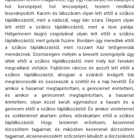
hol borsópépet, hol lencsepépet, testem rendkívül
lesoványodott. Karom és lábszáram olyan lett ettől a szűkös
táplálkozástól, mint a nádszál, vagy lián szára. Ülepem olyan
lett ettől a szűkös táplálkozástól, mint a teve patája.
Hátgerincem kiugró csigolyáival olyan lett ettől a szűkös
táplálkozástól, mint golyók füzére. Bordáim úgy meredtek ettől
a szűkös táplálkozástól, mint rozzant ház tetőgerendái
meredeznek. Szemüregem mélyén a beesett szemgolyók úgy
ültek ettől a szűkös táplálkozástól, mint mély kút fenekén
megcsillanó víztükör. Fejbőröm ráncos és aszott lett ettől a
szűkös táplálkozástól, ahogyan a száráról levágott tök
megráncosodik és összeaszik a széltől és a nap hevétől. És
amikor a hasamat megtapintottam, a gerincemet érintettem,
és amikor a gerincemet megtapintottam, a hasamat
érintettem, olyan közel került egymáshoz a hasam és a
gerincem ettől a szűkös táplálkozástól. És amikor vizeletemet
és székletemet akartam üríteni, előrebuktam ettől a szűkös
táplálkozástól. Hogy testemet erősítsem, kezemmel
dörzsöltem tagjaimat; és miközben kezemmel dörzsöltem
tagjaimat, elcsenevészedett szőrzetem kihullott a dörzsöléstől