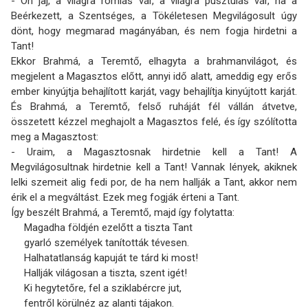
- Óh jaj, a világra romlás vár, a világra pusztulás vár, ha a
Beérkezett, a Szentséges, a Tökéletesen Megvilágosult úgy
dönt, hogy megmarad magányában, és nem fogja hirdetni a
Tant!
Ekkor Brahmá, a Teremtő, elhagyta a brahmanvilágot, és
megjelent a Magasztos előtt, annyi idő alatt, ameddig egy erős
ember kinyújtja behajlított karját, vagy behajlítja kinyújtott karját.
És Brahmá, a Teremtő, felső ruháját fél vállán átvetve,
összetett kézzel meghajolt a Magasztos felé, és így szólította
meg a Magasztost:
- Uraim, a Magasztosnak hirdetnie kell a Tant! A
Megvilágosultnak hirdetnie kell a Tant! Vannak lények, akiknek
lelki szemeit alig fedi por, de ha nem hallják a Tant, akkor nem
érik el a megváltást. Ezek meg fogják érteni a Tant.
Így beszélt Brahmá, a Teremtő, majd így folytatta:
Magadha földjén ezelőtt a tiszta Tant
gyarló személyek tanították tévesen.
Halhatatlanság kapuját te tárd ki most!
Hallják világosan a tiszta, szent igét!
Ki hegytetőre, fel a sziklabércre jut,
fentről körülnéz az alanti tájakon.