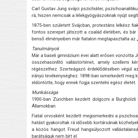
Carl Gustav Jung svájci pszichiáter, pszichoanaliti
rá, hiszen nemcsak a lélekgyógyászoknak nyújt segí
1875-ben született Svájcban, protestáns lelkész fi
fontos szerepet játszott a család életében, és bár 
benső élményeiben már fiatalon megtapasztalta az „is
Tanulmányok
Már a baseli gimnázium évei alatt erősen vonzotta 
összehasonlító vallástörténet, amely szellemi ké
régészethez. Szerteágazó érdeklődésében végül az
irányú tevékenységhez. 1898-ban ismerkedett meg kö
eldöntötte, hogy ennek fogja szentelni egész életét.
Munkássága
1900-ban Zürichben kezdett dolgozni a Burghölzli 
Államokban.
Fiatal orvosként kezdett megismerkedni a pszichoan
hatást gyakoroltak rá idősebb kortársának közhelyek
a közös hangot. Freud hangsúlyozott vallástalansá
barátságuk nem bírt el.