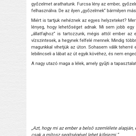
győzelmet arathatunk. Furcsa lény az ember, győzelm
felhasználva. De az ilyen „győzelmek” bármilyen má
Miért is tartjuk nehéznek az egyes helyzeteket? M
lényeg, hogy lehetőséget adnak. Mi sem jobb egy
„állatfajhoz” is tartozzunk, mégis attól ember a
vízszintesek, a hegynek felfelé mennek. Mindig többr
magunkkal vihetjük az úton. Sohasem válik teherré
lebilincseli a lábat az út egyik kövéhez, és nem enge
A nagy utazó maga a lélek, amely gyűjti a tapasztala
„Azt, hogy mi az ember a belsô szemlélete alapján,
csak a mítosz segítségével lehet kifejezni.”