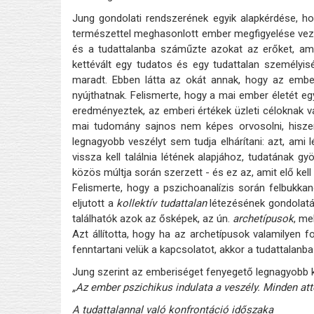
Jung gondolati rendszerének egyik alapkérdése, h
természettel meghasonlott ember megfigyelése vezet
és a tudattalanba száműzte azokat az erőket, am
kettévált egy tudatos és egy tudattalan személyis
maradt. Ebben látta az okát annak, hogy az embe
nyújthatnak. Felismerte, hogy a mai ember életét eg
eredményeztek, az emberi értékek üzleti céloknak v
mai tudomány sajnos nem képes orvosolni, hisze
legnagyobb veszélyt sem tudja elhárítani: azt, ami 
vissza kell találnia létének alapjához, tudatának 
közös múltja során szerzett - és ez az, amit elő kell
Felismerte, hogy a pszichoanalízis során felbukk
eljutott a
kollektív tudattalan
létezésének gondolatái
találhatók azok az ősképek, az ún.
archetípusok
, me
Azt állította, hogy ha az archetípusok valamilyen
fenntartani velük a kapcsolatot, akkor a tudattalanb
Jung szerint az emberiséget fenyegető legnagyobb k
„Az ember pszichikus indulata a veszély. Minden att
A tudattalannal való konfrontáció időszaka