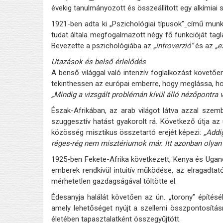
évekig tanulmányozott és összeállított egy alkímiai 
1921-ben adta ki „Pszichológiai típusok”
című munká
tudat általa megfogalmazott négy fő funkcióját tagl
Bevezette a pszichológiába az
„introverzió”
és az
„e
Utazások és belső érlelődés
A benső világgal való intenzív foglalkozást követően
tekinthessen az európai emberre, hogy meglássa, hol
„Mindig a vizsgált problémán kívül álló nézőpontra 
Észak-Afrikában, az arab világot látva azzal szem
szuggesztív hatást gyakorolt rá. Következő útja az 
közösség misztikus összetartó erejét képezi:
„Addi
réges-rég nem misztériumok már. Itt azonban olyan 
1925-ben Fekete-Afrika következett, Kenya és Ugand
emberek rendkívül intuitív működése, az elragadtat
mérhetetlen gazdagságával töltötte el.
Édesanyja halálát követően az ún. „torony” építésé
amely lehetőséget nyújt a szellemi összpontosítás
életében tapasztalatként összegyűjtött.