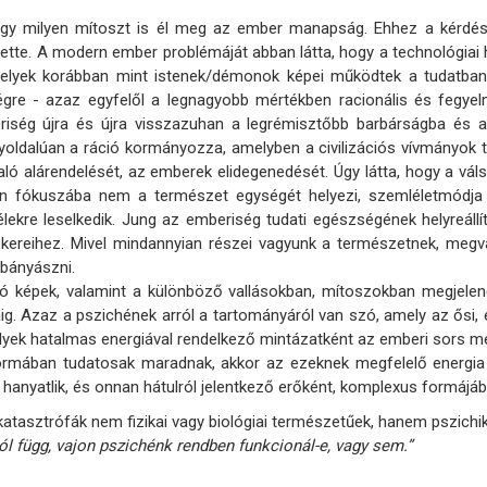
ogy milyen mítoszt is él meg az ember manapság. Ehhez a kérdésh
te. A modern ember problémáját abban látta, hogy a technológiai h
elyek korábban mint istenek/démonok képei működtek a tudatban
égre
- azaz egyfelől a legnagyobb mértékben racionális és fegyelm
riség újra és újra visszazuhan a legrémisztőbb barbárságba és
yoldalúan a ráció kormányozza, amelyben a civilizációs vívmányok t
aló alárendelését, az emberek elidegenedését. Úgy látta, hogy a v
n fókuszába nem a természet egységét helyezi, szemléletmódja
lélekre leselkedik. Jung az emberiség tudati egészségének helyreál
gyökereihez. Mivel mindannyian részei vagyunk a természetnek, me
 bányászni.
anó képek, valamint a különböző vallásokban, mítoszokban megjel
g. Azaz a pszichének arról a tartományáról van szó, amely az ősi
lyek hatalmas energiával rendelkező mintázatként az emberi sors m
 formában tudatosak maradnak, akkor az ezeknek megfelelő energi
a hanyatlik, és onnan hátulról jelentkező erőként, komplexus formájá
atasztrófák nem fizikai vagy biológiai természetűek, hanem pszich
ól függ, vajon pszichénk rendben funkcionál-e, vagy sem.”