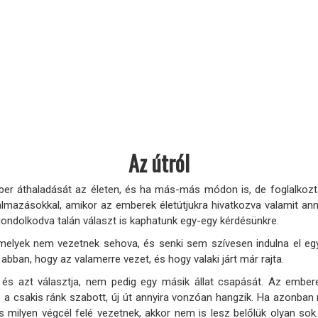
Az útról
ber áthaladását az életen, és ha más-más módon is, de foglalkozt
lmazásokkal, amikor az emberek életútjukra hivatkozva valamit ann
lgondolkodva talán választ is kaphatunk egy-egy kérdésünkre.
melyek nem vezetnek sehova, és senki sem szívesen indulna el eg
abban, hogy az valamerre vezet, és hogy valaki járt már rajta.
és azt választja, nem pedig egy másik állat csapását. Az embere
t”, a csakis ránk szabott, új út annyira vonzóan hangzik. Ha azonba
 milyen végcél felé vezetnek, akkor nem is lesz belőlük olyan sok. 