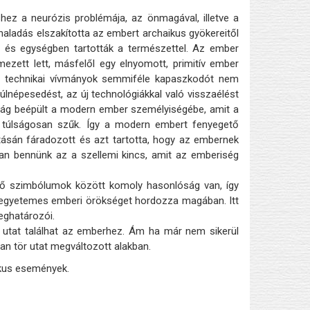
ez a neurózis problémája, az önmagával, illetve a
aladás elszakította az embert archaikus gyökereitől
 és egységben tartották a természettel. Az ember
ezett lett, másfelől egy elnyomott, primitív ember
 a technikai vívmányok semmiféle kapaszkodót nem
úlnépesedést, az új technológiákkal való visszaélést
álság beépült a modern ember személyiségébe, amit a
 túlságosan szűk. Így a modern embert fenyegető
lításán fáradozott és azt tartotta, hogy az embernek
gvan bennünk az a szellemi kincs, amit az emberiség
enő szimbólumok között komoly hasonlóság van, így
, egyetemes emberi örökséget hordozza magában. Itt
eghatározói.
a utat találhat az emberhez. Ám ha már nem sikerül
ban tör utat megváltozott alakban.
ikus események.