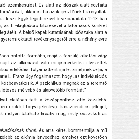
ló szembesülést. Ez alatt az időszak alatt egyfajta
átomásokat, akkor is, ha azok ijesztőnek bizonyultak.
 teszi. Egyik legintenzívebb vízióáradata 1913-ban
az I. világháború kitörésével a látomások konkrét
ileg átélt. A belső képek kutatásának időszaka alatt a
m egyetemi oktatói tevékenységétől erre a néhány évre
ában öntötte formába, majd a feszülő alkotási vágy
 majd az alkímiával való megismerkedés elvezették
us érlelődési folyamatként írja le, amelynek célja, a
arie L. Franz úgy fogalmazott, hogy „az individuációs
on közbeavatkozik. A pszichikus magnak ez a teremtő
 létezés mélyebb és alapvetőbb formáját.”
yet életében tett, a középponthoz vitte közelebb.
n öröktől fogva jelenlévő transzcendens jelleget,
ünk mélyén található kreatív mag, mely összeköti az
fakadásának titka
), és arra kérte, kommentálja a mű
özelebb az alkímia lényegéhez, amelyet ezt követően