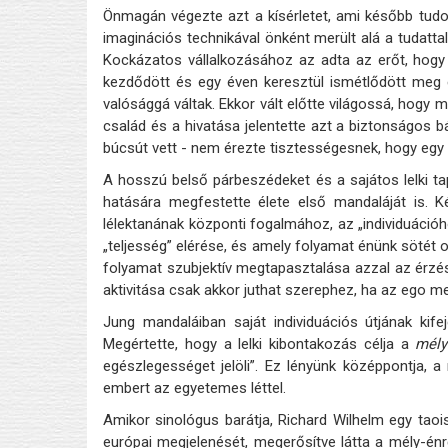
Önmagán végezte azt a kísérletet, ami később tudom
imaginációs technikával önként merült alá a tudattal
Kockázatos vállalkozásához az adta az erőt, hogy 
kezdődött és egy éven keresztül ismétlődött meg 
valósággá váltak. Ekkor vált előtte világossá, hogy m
család és a hivatása jelentette azt a biztonságos bá
búcsút vett - nem érezte tisztességesnek, hogy egy 
A hosszú belső párbeszédeket és a sajátos lelki t
hatására megfestette élete első mandaláját is. 
lélektanának központi fogalmához, az „individuációho
„teljesség” elérése, és amely folyamat énünk sötét 
folyamat szubjektív megtapasztalása azzal az érzés
aktivitása csak akkor juthat szerephez, ha az ego 
Jung mandaláiban saját individuációs útjának kif
Megértette, hogy a lelki kibontakozás célja a
mély
egészlegességet jelöli”. Ez lényünk középpontja, a
embert az egyetemes léttel.
Amikor sinológus barátja, Richard Wilhelm egy taoista
európai megjelenését, megerősítve látta a mély-énr