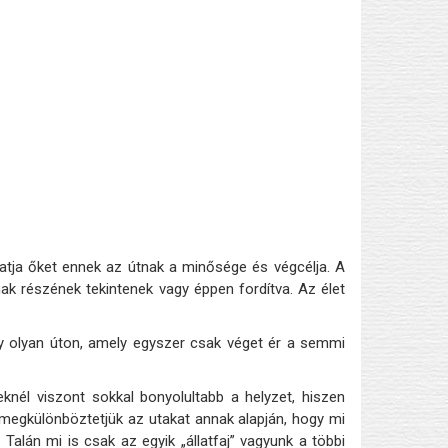
atja őket ennek az útnak a minősége és végcélja. A
ak részének tekintenek vagy éppen fordítva. Az élet
y olyan úton, amely egyszer csak véget ér a semmi
knél viszont sokkal bonyolultabb a helyzet, hiszen
n megkülönböztetjük az utakat annak alapján, hogy mi
Talán mi is csak az egyik „állatfaj” vagyunk a többi