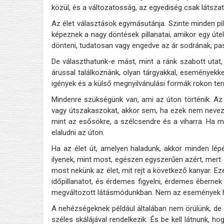
közül, és a változatosság, az egyediség csak látszat
Az élet választások egymásutánja. Szinte minden pil
képeznek a nagy döntések pillanatai, amikor egy út
dönteni, tudatosan vagy engedve az ár sodrának, pa
De választhatunk-e mást, mint a ránk szabott utat
árussal találkoznánk, olyan tárgyakkal, eseményekk
igények és a külső megnyilvánulási formák rokon ter
Mindenre szükségünk van, ami az úton történik. Az 
vagy útszakaszokat, akkor sem, ha ezek nem nevez
mint az esősökre, a szélcsendre és a viharra. Ha m
elaludni az úton.
Ha az élet út, amelyen haladunk, akkor minden lé
ilyenek, mint most, egészen egyszerűen azért, mert 
most nekünk az élet, mit rejt a következő kanyar. 
időpillanatot, és érdemes figyelni, érdemes ébern
megváltozott látásmódunkban. Nem az események h
A nehézségeknek például általában nem örülünk, de 
széles skálájával rendelkezik. És be kell látnunk, 