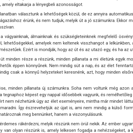
, amely eltakarja a lényegbeli azonosságot.
lanatban választunk a lehetőségek közül, de ez annyira automatikus
elágazáshoz érünk, és nem tudjuk, melyik út a jó számunkra. Ekkor m
sszívan.
, a vágyainknak, álmainknak és szükségleteinknek megfelelő ösvény
el, lehetőségekkel, amelyek nem keltenek visszhangot a lelkünkben,
mészetűek. Ezért is mondják, hogy az út és az utazó egy, és ha az u
út minden része a részünk, minden pillanata a mi életünk egyik m
hetők éppen könnyűnek. Nem mindig süt a nap, és az élet fenntar
indig csak a könnyű helyzeteket keresnénk, azt, hogy minden elsőr
pése, minden pillanata új számunkra. Soha nem voltunk még azon 
a tegnaphoz képest egy nappal idősebbek vagyunk, és remélhetőleg eg
Ezért nem nézhetünk úgy az élet eseményeire, mintha már mindet lát
ek maradni. Így észrevehetjük az újat is, ami nem mindig a külső 
atároznak meg bennünket, hanem a viszonyulásunk.
érdemes rákérdezni, melyik részünk nem örül nekik. Az ember ugyanis
hogy van olyan részünk is, amely lelkesen fogadja a nehézségeket, a 