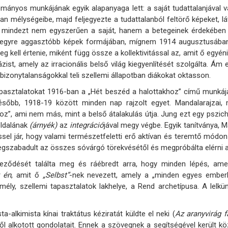
ányos munkájának egyik alapanyaga lett: a saját tudattalanjával va
an mélységeibe, majd feljegyezte a tudattalanból feltörő képeket, l
mindezt nem egyszerűen a saját, hanem a betegeinek érdekében is
egyre aggasztóbb képek formájában, mígnem 1914 augusztusában, 
eg kell értenie, miként függ össze a kollektivitással az, amit ő egyén
zist, amely az irracionális belső világ kiegyenlítését szolgálta. Á
bizonytalanságokkal teli szellemi állapotban diákokat oktasson.
apasztalatokat 1916-ban a „Hét beszéd a halottakhoz” című munkáj
Később, 1918-19 között minden nap rajzolt egyet.
Mandalarajzai,
z”, ami nem más, mint a belső átalakulás útja. Jung ezt egy pszichik
oldalának
(árnyék)
az
integráció
jával megy végbe. Egyik tanítványa, M
sel jár, hogy valami természetfeletti erő aktívan és teremtő mód
megszabadult az összes sóvárgó törekvésétől és megpróbálta elérni a
ejeződését találta meg és ráébredt arra, hogy minden lépés, amel
 én
, amit ő
„Selbst”
-nek nevezett, amely a „minden egyes emberbe
 mély, szellemi tapasztalatok lakhelye, a Rend archetípusa. A lelk
-alkimista kínai traktátus kéziratát küldte el neki (
Az aranyvirág 
ől alkotott gondolatait. Ennek a szövegnek a segítségével került k