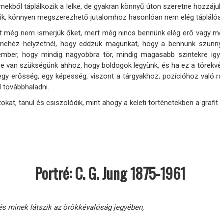
ekből táplálkozik a lelke, de gyakran könnyű úton szeretne hozzájuk
sik, könnyen megszerezhető jutalomhoz hasonlóan nem elég táplálóa
ert még nem ismerjük őket, mert még nincs bennünk elég erő vagy m
 nehéz helyzetnél, hogy eddzük magunkat, hogy a bennünk szunnya
z ember, hogy mindig nagyobbra tör, mindig magasabb szintekre 
e van szükségünk ahhoz, hogy boldogok legyünk, és ha ez a törekvés 
 egy erősség, egy képesség, viszont a tárgyakhoz, pozícióhoz való
d továbbhaladni.
tokat, tanul és csiszolódik, mint ahogy a keleti történetekben a graf
Portré: C. G. Jung 1875-1961
 és minek látszik az örökkévalóság jegyében,