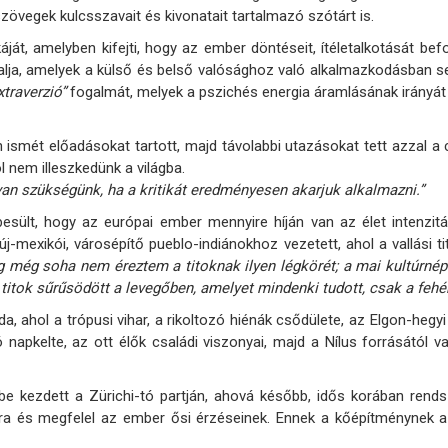
szövegek kulcsszavait és kivonatait tartalmazó szótárt is.
ját, amelyben kifejti, hogy az ember döntéseit, ítéletalkotását befo
alja, amelyek a külső és belső valósághoz való alkalmazkodásban se
xtraverzió”
fogalmát, melyek a pszichés energia áramlásának irányát fe
 ismét előadásokat tartott, majd távolabbi utazásokat tett azzal a 
 nem illeszkedünk a világba.
van szükségünk, ha a kritikát eredményesen akarjuk alkalmazni.”
besült, hogy az európai ember mennyire híján van az élet intenzit
új-mexikói, városépítő pueblo-indiánokhoz vezetett, ahol a vallási t
g még soha nem éreztem a titoknak ilyen légkörét; a mai kultúrnép
titok sűrűsödött a levegőben, amelyet mindenki tudott, csak a feh
a, ahol a trópusi vihar, a rikoltozó hiénák csődülete, az Elgon-heg
ó napkelte, az ott élők családi viszonyai, majd a Nílus forrásától
be kezdett a Zürichi-tó partján, ahová később, idős korában rendsze
ra és megfelel az ember ősi érzéseinek. Ennek a kőépítménynek a s