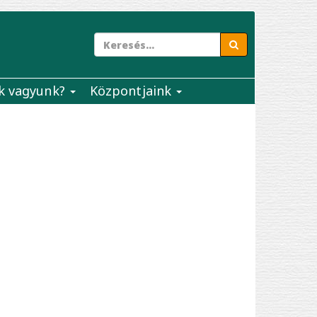
k vagyunk?
Központjaink