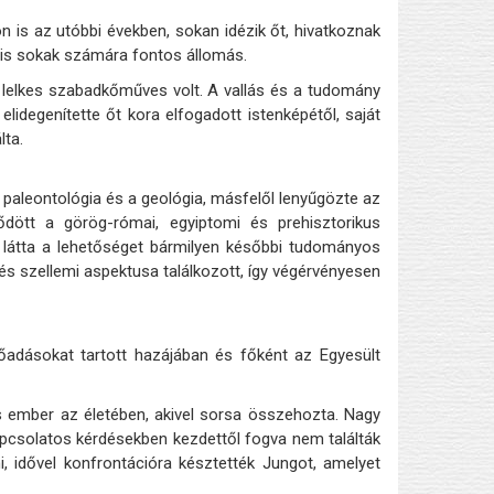
n is az utóbbi években, sokan idézik őt, hivatkoznak
 is sokak számára fontos állomás.
s lelkes szabadkőműves volt. A vallás és a tudomány
lidegenítette őt kora elfogadott istenképétől, saját
lta.
paleontológia és a geológia, másfelől lenyűgözte az
tődött a görög-római, egyiptomi és prehisztorikus
 látta a lehetőséget bármilyen későbbi tudományos
s szellemi aspektusa találkozott, így végérvényesen
lőadásokat tartott hazájában és főként az Egyesült
ős ember az életében, akivel sorsa összehozta. Nagy
kapcsolatos kérdésekben kezdettől fogva nem találták
, idővel konfrontációra késztették Jungot, amelyet