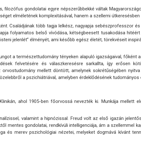
kus, filozófus gondolatai egyre népszerűbbekké váltak Magyarországo
tséget elméletének komplexitásával, hanem a szellemi útkeresésben
aként. Családjának több tagja lelkész, nagyapja sebészprofesszor é
apja folyamatos belső vívódása, kétségbeesett tusakodása hitéért e
teni jelenlét” élményét, ami később egész életét, törekvéseit inspirá
Jungot a természettudomány tényeken alapuló igazságaival, főként a 
rdések felvetésére és válaszkeresésre sarkallta, így erősen kö
 orvostudomány mellett döntött, amelynek sokrétűségében nyitva
zelebbről a pszichiátriával, amelyben érdeklődésének tudományos é
Klinikán, ahol 1905-ben főorvossá nevezték ki. Munkája mellett e
alízissel, valamint a hipnózissal. Freud volt az első igazán jelent
től mentes gondolatai, rendkívüli intelligenciája, ám a szellemmel 
ga és merev pszichológiai nézetei, melyeket dogmává kívánt tenni