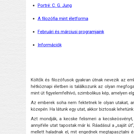
Portré: C. G. Jung
A filozófia mint életforma
Februári és márciusi programjaink
Információk
Költők és filozófusok gyakran útnak nevezik az em
hétköznapi életben is találkozunk az olyan megfoga
mint út figyelemfelhívó, szimbolikus kép, amelyen e
Az emberek soha nem fektetnek le olyan utakat, a
közepén. Ha látunk egy utat, akkor biztosak lehetünk 
Azt mondják, a kecske felismeri a kecskeösvényt, 
annyiféle utat tapostak már ki. Ráadásul a „saját ú
mellett haladnak el, mit engednek megtapasztalni és