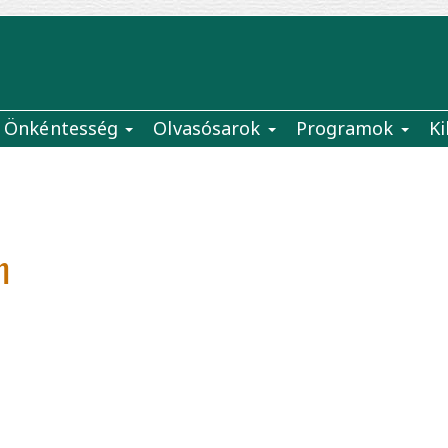
Önkéntesség
Olvasósarok
Programok
Ki
m