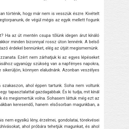
an történik, hogy már nem is vesszük észre. Kivételt
egtorpanunk, de végül mégis az egyik mellett fogunk
t? Ha az út mentén csupa tőlünk idegen árut kínáló
 akkor minden bizonnyal rossz úton lennénk. A belső
tazó érdekel bennünket, elég az útját megismernünk.
ozzanata. Ezért nem zárhatjuk ki az egyes lépéseket
tásához ugyanúgy szükség van a napfényes napokra,
e sikerüljön, könnyen elaludnánk. Azonban veszélyes
a szakaszon, ahol éppen tartunk. Soha nem voltunk
y tapasztalattal gazdagabbak. És ki tudja, mit kínál
tuk és megismertük volna. Sohasem láttuk még ezt az
formákban keresendő, hanem elsősorban magunkban, a
 nem egysíkú lény, érzelmei, gondolatai, törekvései
kihívásokat, ahol próbára tehetjük magunkat, és ahol