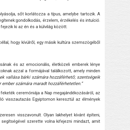
lyásolja, sőt korlátozza a típus, amelybe tartozik. A
gítenek:gondolkodás, érzelem, érzékelés és intuíció.
jezik ki az én és a külvilág között.
céllal, hogy kívülről, egy másik kultúra szemszögéből
ásának és az emocionális, életközeli emberek lénye
itoknak azzal a formájával találkozott, amely minden
ek vallása bárki számára hozzáférhető; szentségeik
ér ember számára maradt hozzáférhetetlen.”
yi feketék ceremóniája a Nap megajándékozásáról, az
 való visszautazás Egyiptomon keresztül az élmények
resen visszavonult. Olyan lakhelyet kívánt építeni,
egítségével szerette volna kifejezni mindazt, amit