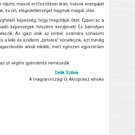
 eljutni, mások erőfeszítései árán, mások energiáját
k, és űrt, elégedetlenséget hagynak maguk után.
egfelelő képesség, hogy megoldjuk őket. Éppen az a
dó képességek felszínre kerüljenek! És bármilyen
igyekszik. Az igazi utak az ember számára sohasem
a lelki és szellemi „birtokra” vonatkozik, azt mindig
 ragaszkodás annál inkább, mert egészen egyszerűen
it az út végére gyémánttá nemesedik.
Deák Szilvia
A magyarországi Új Akropolisz elnöke