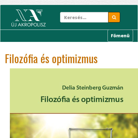
Ugrás
a
tartalomra
Főmenü
Filozófia és optimizmus