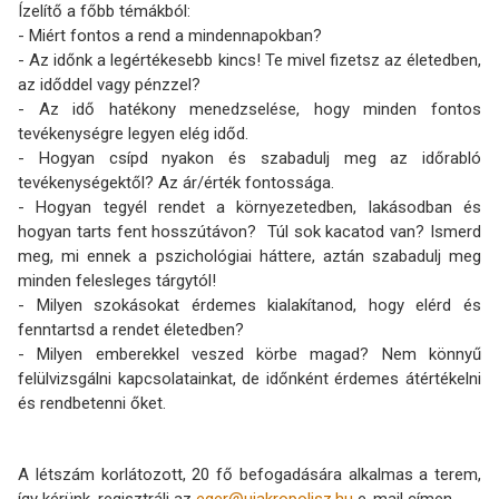
Ízelítő a főbb témákból:
- Miért fontos a rend a mindennapokban?
- Az időnk a legértékesebb kincs! Te mivel fizetsz az életedben,
az időddel vagy pénzzel?
- Az idő hatékony menedzselése, hogy minden fontos
tevékenységre legyen elég időd.
- Hogyan csípd nyakon és szabadulj meg az időrabló
tevékenységektől? Az ár/érték fontossága.
- Hogyan tegyél rendet a környezetedben, lakásodban és
hogyan tarts fent hosszútávon? Túl sok kacatod van? Ismerd
meg, mi ennek a pszichológiai háttere, aztán szabadulj meg
minden felesleges tárgytól!
- Milyen szokásokat érdemes kialakítanod, hogy elérd és
fenntartsd a rendet életedben?
- Milyen emberekkel veszed körbe magad? Nem könnyű
felülvizsgálni kapcsolatainkat, de időnként érdemes átértékelni
és rendbetenni őket.
A létszám korlátozott, 20 fő befogadására alkalmas a terem,
így kérünk, regisztrálj az
eger@ujakropolisz.hu
e-mail címen.