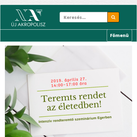
Ugrás
a
tartalomra
Főmenü