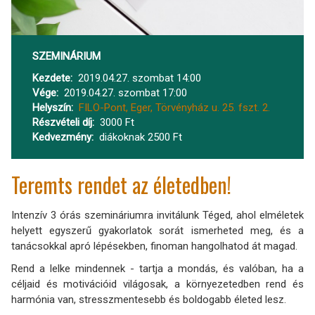
SZEMINÁRIUM
Kezdete
2019.04.27. szombat 14:00
Vége
2019.04.27. szombat 17:00
Helyszín
FILO-Pont, Eger, Törvényház u. 25. fszt. 2.
Részvételi díj
3000 Ft
Kedvezmény
diákoknak 2500 Ft
Teremts rendet az életedben!
Intenzív 3 órás szemináriumra invitálunk Téged, ahol elméletek
helyett egyszerű gyakorlatok sorát ismerheted meg, és a
tanácsokkal apró lépésekben, finoman hangolhatod át magad.
Rend a lelke mindennek - tartja a mondás, és valóban, ha a
céljaid és motivációid világosak, a környezetedben rend és
harmónia van, stresszmentesebb és boldogabb életed lesz.