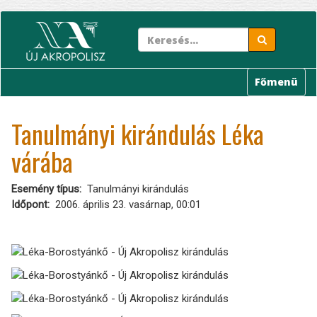
Ugrás
a
tartalomra
Főmenü
Tanulmányi kirándulás Léka
várába
Esemény típus
Tanulmányi kirándulás
Időpont
2006. április 23. vasárnap, 00:01