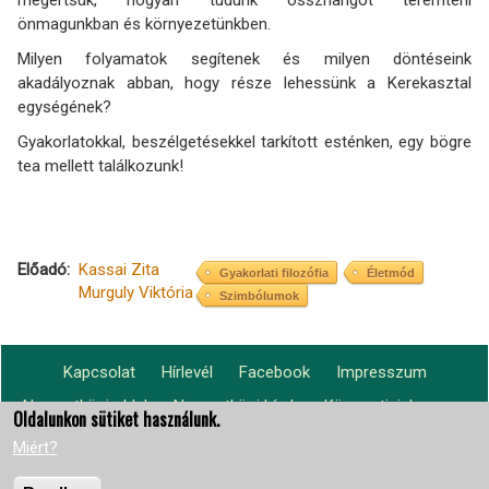
megértsük, hogyan tudunk összhangot teremteni
önmagunkban és környezetünkben.
Milyen folyamatok segítenek és milyen döntéseink
akadályoznak abban, hogy része lehessünk a Kerekasztal
egységének?
Gyakorlatokkal, beszélgetésekkel tarkított esténken, egy bögre
tea mellett találkozunk!
Előadó
Kassai Zita
Gyakorlati filozófia
Életmód
Murguly Viktória
Szimbólumok
Kapcsolat
Hírlevél
Facebook
Impresszum
Footer
Nemzetközi oldal
Nemzetközi hírek
Központjaink
Lábléc2
Oldalunkon sütiket használunk.
menu
világszerte
Miért?