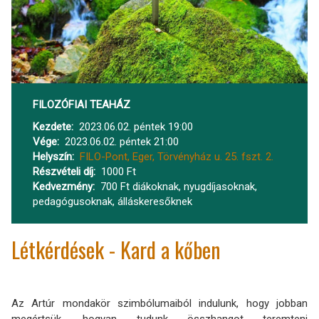
FILOZÓFIAI TEAHÁZ
Kezdete
2023.06.02. péntek 19:00
Vége
2023.06.02. péntek 21:00
Helyszín
FILO-Pont, Eger, Törvényház u. 25. fszt. 2.
Részvételi díj
1000 Ft
Kedvezmény
700 Ft diákoknak, nyugdíjasoknak,
pedagógusoknak, álláskeresőknek
Létkérdések - Kard a kőben
Az Artúr mondakör szimbólumaiból indulunk, hogy jobban