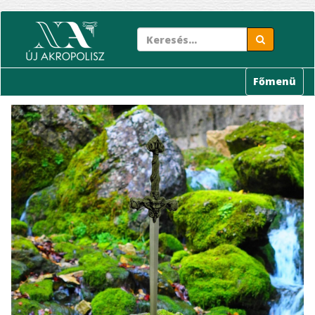
Ugrás
a
tartalomra
Főmenü