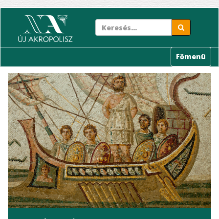
Ugrás
a
tartalomra
Főmenü