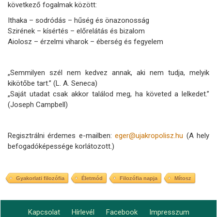
következő fogalmak között:
Ithaka – sodródás – hűség és önazonosság
Szirének – kísértés – előrelátás és bizalom
Aiolosz – érzelmi viharok – éberség és fegyelem
„Semmilyen szél nem kedvez annak, aki nem tudja, melyik
kikötőbe tart.” (L. A. Seneca)
„Saját utadat csak akkor találod meg, ha követed a lelkedet.”
(Joseph Campbell)
Regisztrálni érdemes e-mailben:
eger@ujakropolisz.hu
(A hely
befogadóképessége korlátozott.)
Gyakorlati filozófia
Életmód
Filozófia napja
Mítosz
Kapcsolat
Hírlevél
Facebook
Impresszum