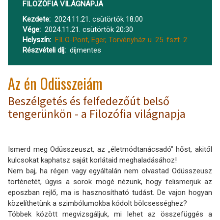
FILOZÓFIA VILÁGNAPJA
Kezdete
2024.11.21. csütörtök 18:00
Vége
2024.11.21. csütörtök 20:30
Helyszín
FILO-Pont, Eger, Törvényház u. 25. fszt. 2.
Részvételi díj
díjmentes
Az én Odüsszeiám
Beszélgetés és felfedezőút belső
tengerünkön - a Filozófia világnapja
Ismerd meg Odüsszeuszt, az „életmódtanácsadó” hőst, akitől
kulcsokat kaphatsz saját korlátaid meghaladásához!
Nem baj, ha régen vagy egyáltalán nem olvastad Odüsszeusz
történetét, úgyis a sorok mögé nézünk, hogy felismerjük az
eposzban rejlő, ma is hasznosítható tudást. De vajon hogyan
közelíthetünk a szimbólumokba kódolt bölcsességhez?
Többek között megvizsgáljuk, mi lehet az összefüggés a