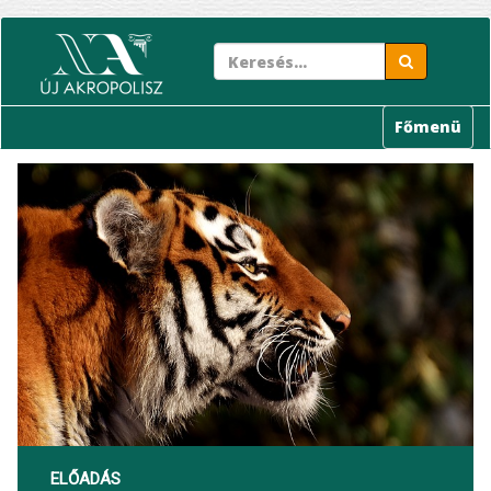
Ugrás
a
tartalomra
Főmenü
ELŐADÁS