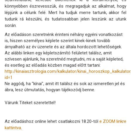
könnyebben észrevesszük, és megragadjuk az alkalmat, hogy
lépjünk a célunk felé. Mert ha tudjuk merre tartunk, akkor fel
tudunk rá készülni, és tudatosabban jelen leszünk az utunk
során.
Az előadáson szeretnénk érinteni néhány egyéni vonatkozást
is, hiszen személyes képlete szerint kinek-kinek tovább
árnyalható az év üzenete és az általa hordozott lehetőségek.
Az alábbi linken egy képletszámító felületet találsz, amit
szívesen ajánlunk, ha szeretnéd megtudni, mi a saját képleted,
és esetleg az előadás közben magad előtt tartani:
http://kinaiasztrologia.com/kalkulator/kinai_horoszkop_kalkulator
id=1
Ne aggódj, ha "kínai", amit itt találsz és sok az ismeretlen jel és
ábra, lesz útmutatás, hogyan tájékozódj benne.
Várunk Titeket szeretettel!
Az előadáshoz online lehet csatlakozni 18.20-tól
e ZOOM linkre
kattintva
.