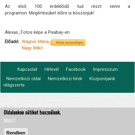
Az első 100 érdeklődő tud részt venni a
programon. Megértésüket előre is köszönjük!
Alexas_Fotos képe a Pixabay-en.
Előadó
Wágner Mária
Kínai asztrológia
Nagy Ildikó
Kapcsolat
Hírlevél
Facebook
Impresszum
Footer
Nemzetközi oldal
Nemzetközi hírek
Központjaink
Lábléc2
menu
világszerte
Oldalunkon sütiket használunk.
Miért?
Rendben