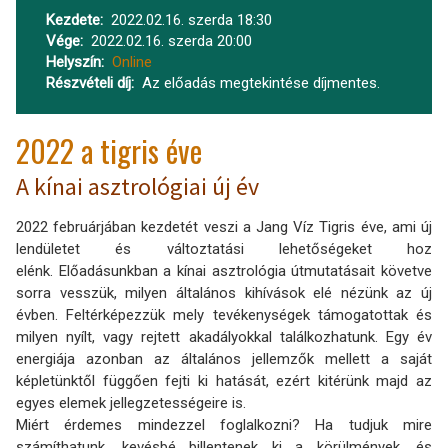
Kezdete
2022.02.16. szerda 18:30
Vége
2022.02.16. szerda 20:00
Helyszín
Online
Részvételi díj
Az előadás megtekintése díjmentes.
2022 a tigris éve
A kínai asztrológiai új év
2022 februárjában kezdetét veszi a Jang Víz Tigris éve, ami új
lendületet és változtatási lehetőségeket hoz
elénk. Előadásunkban a kínai asztrológia útmutatásait követve
sorra vesszük, milyen általános kihívások elé nézünk az új
évben. Feltérképezzük mely tevékenységek támogatottak és
milyen nyílt, vagy rejtett akadályokkal találkozhatunk. Egy év
energiája azonban az általános jellemzők mellett a saját
képletünktől függően fejti ki hatását, ezért kitérünk majd az
egyes elemek jellegzetességeire is.
Miért érdemes mindezzel foglalkozni? Ha tudjuk mire
számíthatunk, kevésbé billentenek ki a körülmények, és