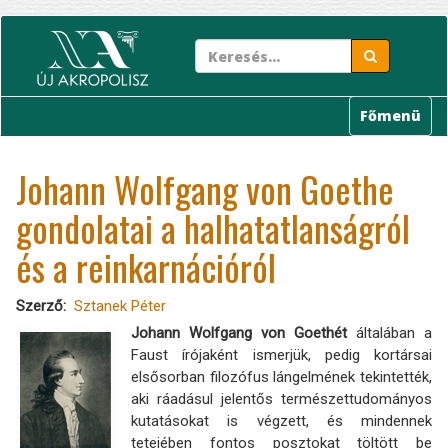
Ugrás
a
tartalomra
Főmenü
Johann Wolfgang von Goethe
gondolatai a halhatatlanságról
és a reinkarnációról
Szerző
Sztanek Péter
Johann Wolfgang von Goethét
általában a
Faust írójaként ismerjük, pedig kortársai
elsősorban filozófus lángelmének tekintették,
aki ráadásul jelentős természettudományos
kutatásokat is végzett, és mindennek
tetejében fontos posztokat töltött be