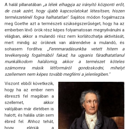
A halál pillanatában
„a lélek elhagyja az irányító központi erőt,
de csak azért, hogy újabb kapcsolatokat létesítsen, hiszen
természeténél fogva halhatatlan"
. Sajátos módon fogalmazza
meg Goethe azt a természeti szükségszerűséget, hogy ha az
emberben lévő örök rész képes folyamatosan megnyilvánulni a
világban, akkor a mulandó rész nem korlátozhatja aktivitását,
mert mindig az öröknek van alárendelve a mulandó, és
sohasem fordítva:
„Fennmaradásunkba vetett hitem a
tevékenység fogalmából fakad; ha ugyanis fáradhatatlanul
munkálkodom halálomig, akkor a természet köteles
számomra másik létformáról gondoskodni, mihelyt
szellemem nem képes tovább megférni a jelenlegiben."
Viszont ebből következik,
hogy ha az ember nem
ébreszti fel magában a
szellemet, akkor
valójában már életében is
halott, és halála után sem
ébred fel. Ahhoz tehát,
hogy elérjük a