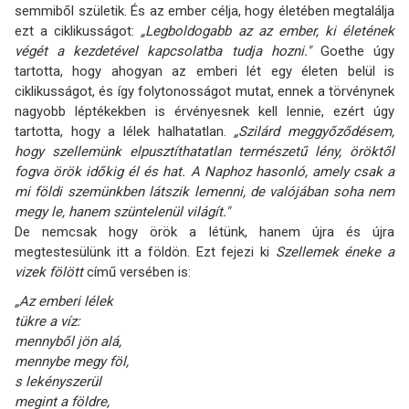
semmiből születik. És az ember célja, hogy életében megtalálja
ezt a ciklikusságot:
„Legboldogabb az az ember, ki életének
végét a kezdetével kapcsolatba tudja hozni."
Goethe úgy
tartotta, hogy ahogyan az emberi lét egy életen belül is
ciklikusságot, és így folytonosságot mutat, ennek a törvénynek
nagyobb léptékekben is érvényesnek kell lennie, ezért úgy
tartotta, hogy a lélek halhatatlan.
„Szilárd meggyőződésem,
hogy szellemünk elpusztíthatatlan természetű lény, öröktől
fogva örök időkig él és hat. A Naphoz hasonló, amely csak a
mi földi szemünkben látszik lemenni, de valójában soha nem
megy le, hanem szüntelenül világít."
De nemcsak hogy örök a létünk, hanem újra és újra
megtestesülünk itt a földön. Ezt fejezi ki
Szellemek éneke a
vizek fölött
című versében is:
„Az emberi lélek
tükre a víz:
mennyből jön alá,
mennybe megy föl,
s lekényszerül
megint a földre,