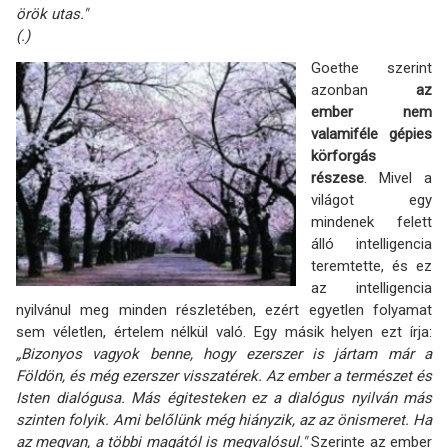
örök utas."
(.)
Goethe szerint
azonban
az
ember nem
valamiféle gépies
körforgás
részese
. Mivel a
világot egy
mindenek felett
álló intelligencia
teremtette, és ez
az intelligencia
nyilvánul meg minden részletében, ezért egyetlen folyamat
sem véletlen, értelem nélkül való. Egy másik helyen ezt írja:
„Bizonyos vagyok benne, hogy ezerszer is jártam már a
Földön, és még ezerszer visszatérek. Az ember a természet és
Isten dialógusa. Más égitesteken ez a dialógus nyilván más
szinten folyik. Ami belőlünk még hiányzik, az az önismeret. Ha
az megvan, a többi magától is megvalósul."
Szerinte az ember