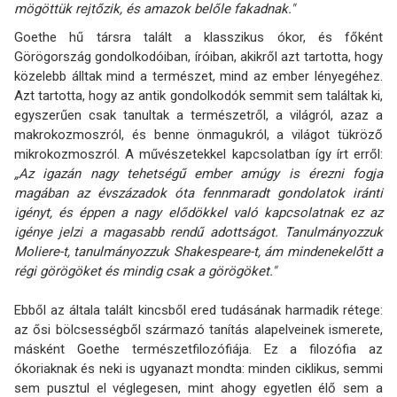
mögöttük rejtőzik, és amazok belőle fakadnak."
Goethe hű társra talált a klasszikus ókor, és főként
Görögország gondolkodóiban, íróiban, akikről azt tartotta, hogy
közelebb álltak mind a természet, mind az ember lényegéhez.
Azt tartotta, hogy az antik gondolkodók semmit sem találtak ki,
egyszerűen csak tanultak a természetről, a világról, azaz a
makrokozmoszról, és benne önmagukról, a világot tükröző
mikrokozmoszról. A művészetekkel kapcsolatban így írt erről:
„Az igazán nagy tehetségű ember amúgy is érezni fogja
magában az évszázadok óta fennmaradt gondolatok iránti
igényt, és éppen a nagy elődökkel való kapcsolatnak ez az
igénye jelzi a magasabb rendű adottságot. Tanulmányozzuk
Moliere-t, tanulmányozzuk Shakespeare-t, ám mindenekelőtt a
régi görögöket és mindig csak a görögöket."
Ebből az általa talált kincsből ered tudásának harmadik rétege:
az ősi bölcsességből származó tanítás alapelveinek ismerete,
másként Goethe természetfilozófiája. Ez a filozófia az
ókoriaknak és neki is ugyanazt mondta: minden ciklikus, semmi
sem pusztul el véglegesen, mint ahogy egyetlen élő sem a