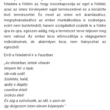
feladata a földön az, hogy összekapcsolja az eget a földdel,
azaz az isteni törvényeket saját természetével és a körülötte
lévő természettel. És mivel az isteni erő áramlásához,
megnyilvánulásához az ember munkálkodása is szükséges,
ezért nem büntetésből, hanem szolgálatból születik le a földre
újra és újra, egészen addig, míg a természet terve teljesen meg
nem valósul. Az ember kicsi előmozdítója a világegyetem
működésének, de akármilyen kicsi, nem hiányozhat az
egészből.
Erről a feladatról ír a
Faustban
:
„Az életárban, tettek viharán
lényem fel- s lejár,
ide-oda száll.
Születés, halál,
apály s dagály:
cserélve érlelt
örökös élet!
És zúg a szövőszék, az idő, s azon én
így dolgozom Isten eleven köpenyén."