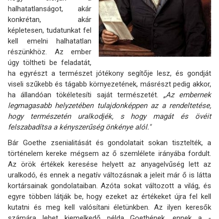
halhatatlanságot, akár
konkrétan, akár
képletesen, tudatunkat fel
kell emelni halhatatlan
részünkhöz. Az ember
úgy töltheti be feladatát,
ha egyrészt a természet jótékony segítője lesz, és gondját
viseli szűkebb és tágabb környezetének, másrészt pedig akkor,
ha állandóan tökéletesíti saját természetét.
„Az embernek
legmagasabb helyzetében tulajdonképpen az a rendeltetése,
hogy természetén uralkodjék, s hogy magát és övéit
felszabadítsa a kényszerűség önkénye alól."
Bár Goethe zsenialitását és gondolatait sokan tisztelték, a
történelem kereke mégsem az ő szemlélete irányába fordult.
Az örök értékek keresése helyett az anyagelvűség lett az
uralkodó, és ennek a negatív változásnak a jeleit már ő is látta
kortársainak gondolataiban. Azóta sokat változott a világ, és
egyre többen látják be, hogy ezeket az értékeket újra fel kell
kutatni és meg kell valósítani életünkben. Az ilyen keresők
számára lehet kiemelkedő példa Goethének, ennek a -