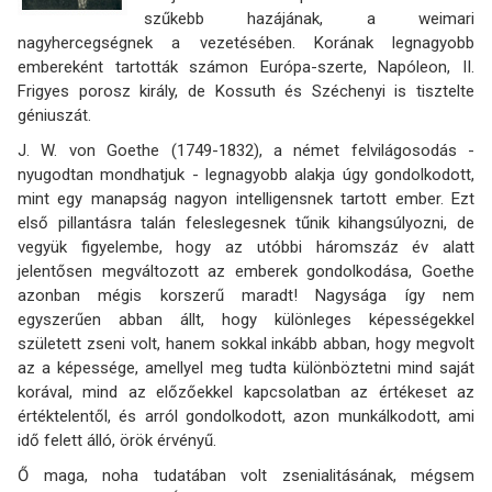
szűkebb hazájának, a weimari
nagyhercegségnek a vezetésében. Korának legnagyobb
embereként tartották számon Európa-szerte, Napóleon, II.
Frigyes porosz király, de Kossuth és Széchenyi is tisztelte
géniuszát.
J. W. von Goethe (1749-1832), a német felvilágosodás -
nyugodtan mondhatjuk - legnagyobb alakja úgy gondolkodott,
mint egy manapság nagyon intelligensnek tartott ember. Ezt
első pillantásra talán feleslegesnek tűnik kihangsúlyozni, de
vegyük figyelembe, hogy az utóbbi háromszáz év alatt
jelentősen megváltozott az emberek gondolkodása, Goethe
azonban mégis korszerű maradt! Nagysága így nem
egyszerűen abban állt, hogy különleges képességekkel
született zseni volt, hanem sokkal inkább abban, hogy megvolt
az a képessége, amellyel meg tudta különböztetni mind saját
korával, mind az előzőekkel kapcsolatban az értékeset az
értéktelentől, és arról gondolkodott, azon munkálkodott, ami
idő felett álló, örök érvényű.
Ő maga, noha tudatában volt zsenialitásának, mégsem