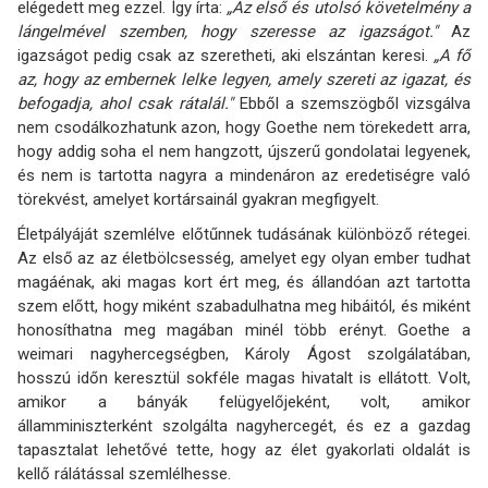
elégedett meg ezzel. Így írta:
„Az első és utolsó követelmény a
lángelmével szemben, hogy szeresse az igazságot."
Az
igazságot pedig csak az szeretheti, aki elszántan keresi.
„A fő
az, hogy az embernek lelke legyen, amely szereti az igazat, és
befogadja, ahol csak rátalál."
Ebből a szemszögből vizsgálva
nem csodálkozhatunk azon, hogy Goethe nem törekedett arra,
hogy addig soha el nem hangzott, újszerű gondolatai legyenek,
és nem is tartotta nagyra a mindenáron az eredetiségre való
törekvést, amelyet kortársainál gyakran megfigyelt.
Életpályáját szemlélve előtűnnek tudásának különböző rétegei.
Az első az az életbölcsesség, amelyet egy olyan ember tudhat
magáénak, aki magas kort ért meg, és állandóan azt tartotta
szem előtt, hogy miként szabadulhatna meg hibáitól, és miként
honosíthatna meg magában minél több erényt. Goethe a
weimari nagyhercegségben, Károly Ágost szolgálatában,
hosszú időn keresztül sokféle magas hivatalt is ellátott. Volt,
amikor a bányák felügyelőjeként, volt, amikor
államminiszterként szolgálta nagyhercegét, és ez a gazdag
tapasztalat lehetővé tette, hogy az élet gyakorlati oldalát is
kellő rálátással szemlélhesse.