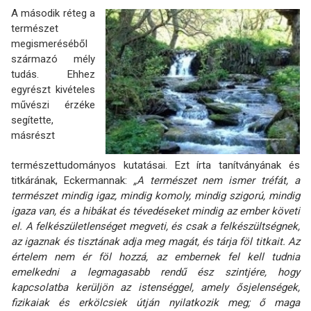
A második réteg a
természet
megismeréséből
származó mély
tudás. Ehhez
egyrészt kivételes
művészi érzéke
segítette,
másrészt
természettudományos kutatásai. Ezt írta tanítványának és
titkárának, Eckermannak:
„A természet nem ismer tréfát, a
természet mindig igaz, mindig komoly, mindig szigorú, mindig
igaza van, és a hibákat és tévedéseket mindig az ember követi
el. A felkészületlenséget megveti, és csak a felkészültségnek,
az igaznak és tisztának adja meg magát, és tárja föl titkait. Az
értelem nem ér föl hozzá, az embernek fel kell tudnia
emelkedni a legmagasabb rendű ész szintjére, hogy
kapcsolatba kerüljön az istenséggel, amely ősjelenségek,
fizikaiak és erkölcsiek útján nyilatkozik meg; ő maga