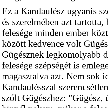
Ez a Kandaulész ugyanis sze
és szerelmében azt tartotta,
felesége minden ember közt.
között kedvence volt Gügész
Gügésznek legkomolyabb dol
felesége szépségét is emlege
magasztalva azt. Nem sok id
Kandaulésszal szerencsétlens
szólt Gügészhez: "Gügész, 