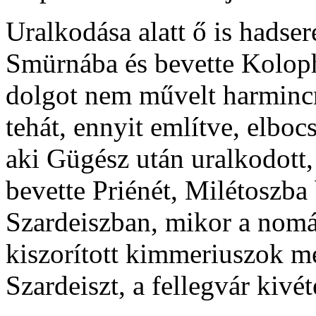
Uralkodása alatt ő is hadser
Smürnába és bevette Kolop
dolgot nem művelt harmincny
tehát, ennyit említve, elboc
aki Gügész után uralkodott
bevette Priénét, Milétoszba 
Szardeiszban, mikor a nomá
kiszorított kimmeriuszok m
Szardeiszt, a fellegvár kivét