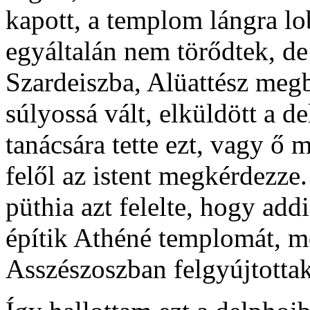
kapott, a templom lángra lo
egyáltalán nem törődtek, de
Szardeiszba, Alüattész meg
súlyossá vált, elküldött a d
tanácsára tette ezt, vagy ő 
felől az istent megkérdezze
püthia azt felelte, hogy add
építik Athéné templomát, me
Asszészoszban felgyújtottak