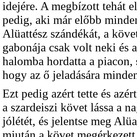
idejére. A megbízott tehát 
pedig, aki már előbb minden
Alüattész szándékát, a köve
gabonája csak volt neki és 
halomba hordatta a piacon,
hogy az ő jeladására minde
Ezt pedig azért tette és azé
a szardeiszi követ lássa a 
jólétét, és jelentse meg Alüa
miután a követ megérkezett é