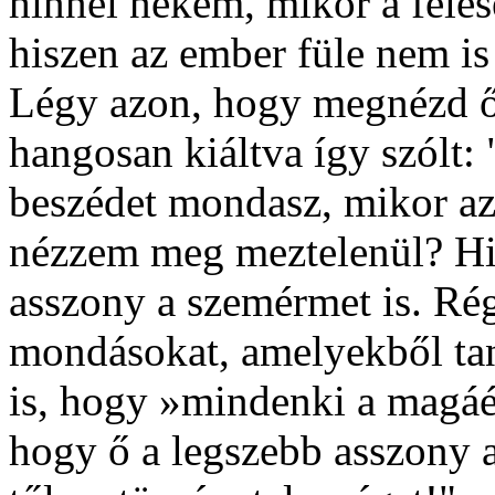
hinnél nekem, mikor a fele
hiszen az ember füle nem is
Légy azon, hogy megnézd ő
hangosan kiáltva így szólt:
beszédet mondasz, mikor az
nézzem meg meztelenül? Hisz
asszony a szemérmet is. Ré
mondásokat, amelyekből tan
is, hogy »mindenki a magáé
hogy ő a legszebb asszony a