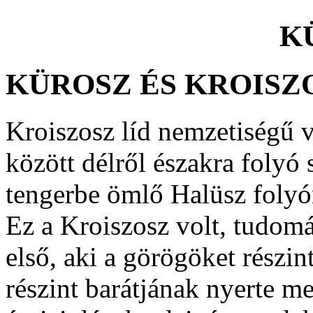
K
KÜROSZ ÉS KROISZ
Kroiszosz líd nemzetiségű v
között délről északra folyó
tengerbe ömlő Halüsz folyón
Ez a Kroiszosz volt, tudomá
első, aki a görögöket részint
részint barátjának nyerte me