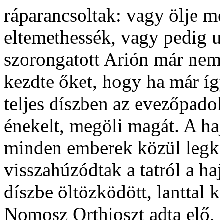
ráparancsoltak: vagy ölje 
eltemet­hessék, vagy pedig u
szorongatott Arión már nem t
kezdte őket, hogy ha már íg
teljes díszben az evezőpado
énekelt, megöli magát. A h
minden emberek közül legkiv
visszahúzódtak a tatról a ha
díszbe öltözködött, lanttal 
Nomosz Orthioszt adta elő, 