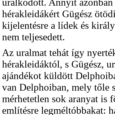
uralkodott. Annyit azonban
hérakleidákért Gügész ötödi
kijelentésre a lídek és kirá
nem teljesedett.
Az uralmat tehát így nyerté
hérakleidáktól, s Gügész, 
ajándékot küldött Delphoiba
van Delphoiban, mely tőle s
mérhetetlen sok aranyat is fö
említésre legméltóbbakat: h