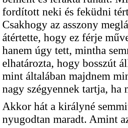
fordított neki és feküdni tér
Csakhogy az asszony meglát
átértette, hogy ez férje műv
hanem úgy tett, mintha semm
elhatározta, hogy bosszút á
mint általában majdnem mind
nagy szégyennek tartja, ha m
Akkor hát a királyné semmi
nyugodtan maradt. Amint az