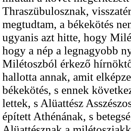
Thraszübulosznak, visszatér
megtudtam, a békekötés nem 
ugyanis azt hitte, hogy Mil
hogy a nép a legnagyobb n
Milétoszból érkező hírnöktő
hallotta annak, amit elképze
békekötés, s ennek követke
lettek, s Alüattész Asszész
épített Athénának, s betegsé
Alüattésznak a milétosziakk