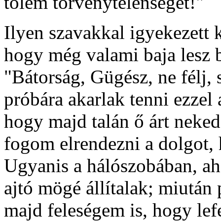
tőlem törvénytelenséget!"
Ilyen szavakkal igyekezett ki
hogy még valami baja lesz be
"Bátorság, Gügész, ne félj,
próbára akarlak tenni ezzel
hogy majd talán ő árt neked
fogom elrendezni a dolgot, 
Ugyanis a hálószobában, aho
ajtó mögé állítalak; miutá
majd feleségem is, hogy lef