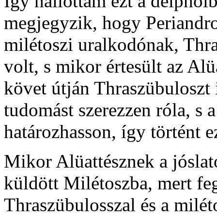
Így hallottam ezt a delphoi
megjegyzik, hogy Periandros
milétoszi uralkodónak, Thra
volt, s mikor értesült az Alü
követ útján Thraszübuloszt i
tudomást szerezzen róla, s
határozhasson, így történt e
Mikor Alüattésznek a jóslat
küldött Milétoszba, mert feg
Thraszübulosszal és a milét