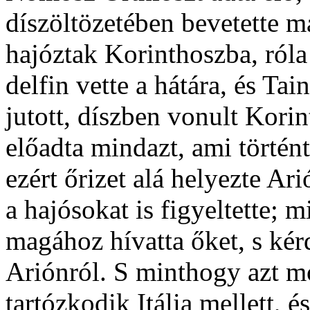
díszöltözetében bevetette m
hajóztak Korinthoszba, róla
delfin vette a hátára, és Tai
jutott, díszben vonult Korin
előadta mindazt, ami történt
ezért őrizet alá helyezte A
a hajósokat is figyeltette; 
magához hívatta őket, s ké
Ariónról. S minthogy azt 
tartózkodik Itália mellett, 