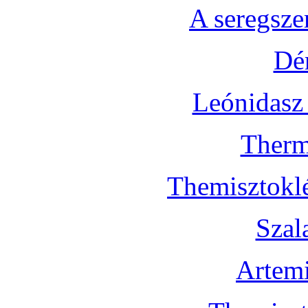
A seregsz
Dé
Leónidasz
Therm
Themisztoklé
Szal
Artemi