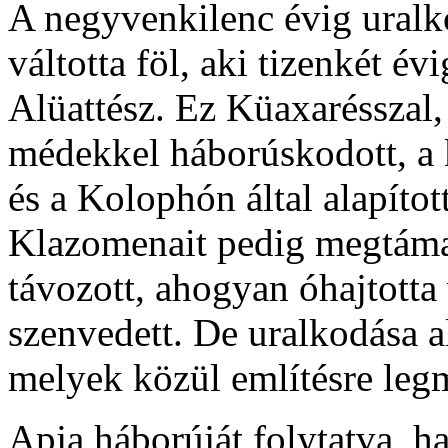
A negyvenkilenc évig uralk
váltotta föl, aki tizenkét év
Alüattész. Ez Küaxarésszal,
médekkel háborúskodott, a 
és a Kolophón által alapítot
Klazomenait pedig megtám
távozott, ahogyan óhajtotta
szenvedett. De uralkodása al
melyek közül említésre leg
Apja háborúját folytatva, ha