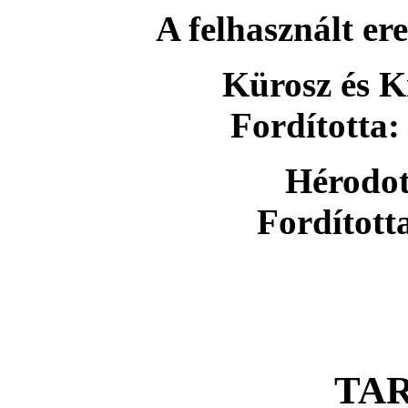
A felhasznált er
Kürosz és Kr
Fordította:
Hérodot
Fordított
TA