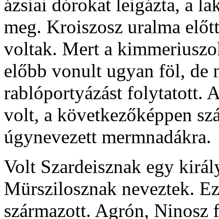
ázsiai dórokat leigázta, a l
meg. Kroiszosz uralma előt
voltak. Mert a kimmeriuszo
előbb vonult ugyan föl, de 
rablóportyázást folytatott.
volt, a következőképpen szá
úgynevezett mermnadákra.
Volt Szardeisznak egy királ
Mürszilosznak neveztek. Ez 
származott. Agrón, Ninosz f