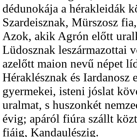
dédunokája a hérakleidák kö
Szardeisznak, Mürszosz fia,
Azok, akik Agrón előtt ural
Lüdosznak leszár­ma­zottai v
azelőtt maion nevű népet lí
Héraklésznak és Iardanosz 
gyermekei, isteni jóslat köv
uralmat, s huszonkét nemzed
évig; apáról fiúra szállt k
fiáig, Kandaulészig.