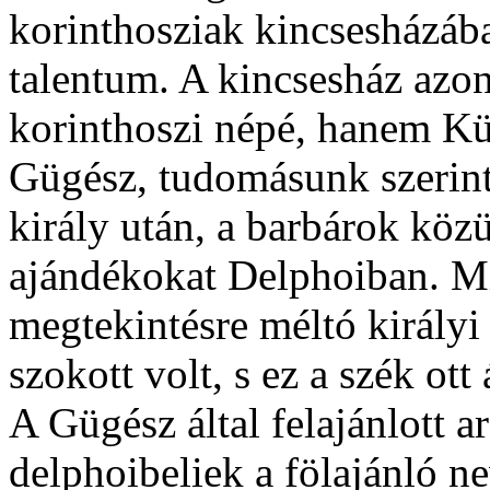
korinthosziak kincsesházába
talentum. A kincsesház azon
korinthoszi népé, hanem Küp
Gügész, tudomásunk szerint
király után, a barbárok közü
ajándékokat Delphoiban. Mi
megtekintésre méltó királyi
szokott volt, s ez a szék ot
A Gügész által felajánlott a
delphoibeliek a fölajánló n