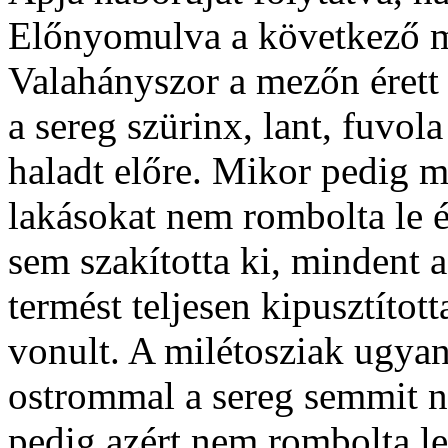
Előnyomulva a következő m
Valahányszor a mezőn érett v
a sereg szürinx, lant, fuvola
haladt előre. Mikor pedig mi
lakásokat nem rombolta le és
sem szakította ki, mindent a
termést teljesen kipusztított
vonult. A milétosziak ugyani
ostrommal a sereg semmit n
pedig azért nem rombolta le