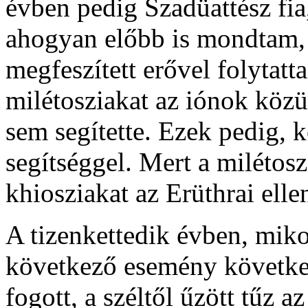
évben pedig Szadüattész fia,
ahogyan előbb is mondtam, a
megfeszített erővel folytatt
milétosziakat az iónok közül
sem segítette. Ezek pedig, k
segítséggel. Mert a milétosz
khiosziakat az Erüthrai ell
A tizenkettedik évben, mikor
következő esemény következe
fogott, a széltől űzött tűz