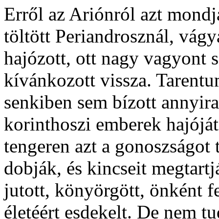
Erről az Ariónról azt mondj
töltött Periandrosznál, vágy
hajózott, ott nagy vagyont s
kívánkozott vissza. Tarentu
senkiben sem bízott annyira
korinthoszi emberek hajóját
tengeren azt a gonoszságot 
dobják, és kincseit megtart
jutott, könyörgött, önként f
életéért esdekelt. De nem t