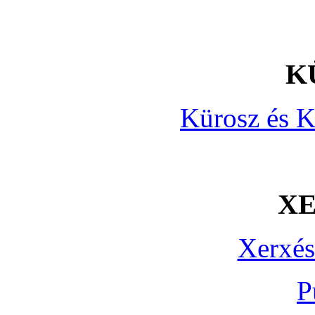
K
Kürosz és K
X
Xerxés
P