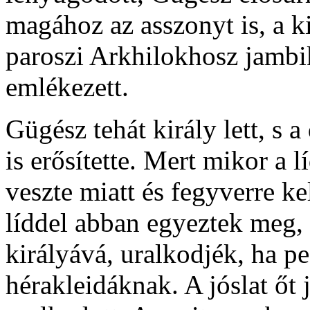
magához az asszonyt is, a ki
paroszi Arkhilokhosz jambi
emlékezett.
Gügész tehát király lett, s 
is erősítette. Mert mikor a
veszte miatt és fegyverre ke
líddel abban egyeztek meg, h
királyává, uralkodjék, ha pe
hérakleidáknak. A jóslat őt 