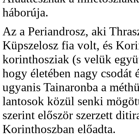
háborúja.
Az a Periandrosz, aki Thrasz
Küpszelosz fia volt, és Kor
korinthosziak (s velük együt
hogy életében nagy csodát é
ugyanis Tainaronba a méthü
lantosok közül senki mögöt
szerint először szerzett diti
Korinthoszban előadta.