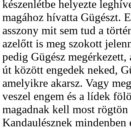
készenlétbe helyezte leghíve
magához hívatta Gügészt. E
asszony mit sem tud a törté
azelőtt is meg szokott jelen
pedig Gügész megérkezett, a
út között engedek neked, Güg
amelyikre akarsz. Vagy me
veszel engem és a lídek föl
magadnak kell most rögtön
Kandaulésznek mindenben en