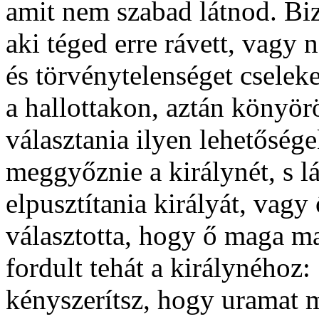
amit nem szabad látnod. Biz
aki téged erre rávett, vagy 
és törvénytelen­séget cselek
a hallottakon, aztán könyörö
választania ilyen lehetőség
meggyőznie a királynét, s l
elpusztítania királyát, vagy
választotta, hogy ő maga ma
fordult tehát a királynéhoz
kényszerítsz, hogy uramat m