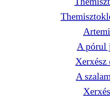
Themiszt
Themisztoklé
Artemi
A pórul 
Xerxész 
A szalam
Xerxés