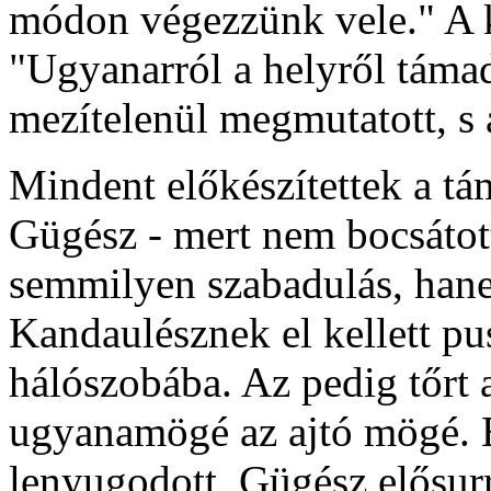
módon végezzünk vele." A ki
"Ugyanarról a helyről tám
mezítelenül megmutatott, s 
Mindent előkészítettek a tám
Gügész - mert nem bocsátott
semmilyen szabadulás, han
Kandaulésznek el kellett pus
hálószobába. Az pedig tőrt ad
ugyanamögé az ajtó mögé. 
lenyugodott, Gügész elősurr