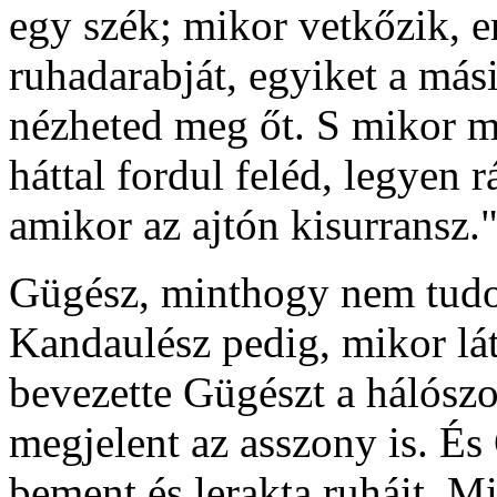
egy szék; mikor vetkőzik, e
ruhadarabját, egyiket a más
nézheted meg őt. S mikor maj
háttal fordul feléd, legyen
amikor az ajtón kisurransz.
Gügész, minthogy nem tudot
Kandaulész pedig, mikor látt
bevezette Gügészt a hálósz
megjelent az asszony is. É
bement és lerakta ruháit. M